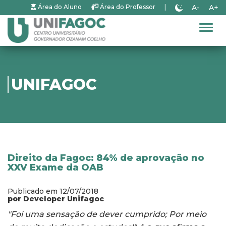
A-
A+
Área do Aluno
Área do Professor
|
Alter
UNIFAGOC
Direito da Fagoc: 84% de aprovação no
XXV Exame da OAB
Publicado em 12/07/2018
por Developer Unifagoc
"Foi uma sensação de dever cumprido; Por meio