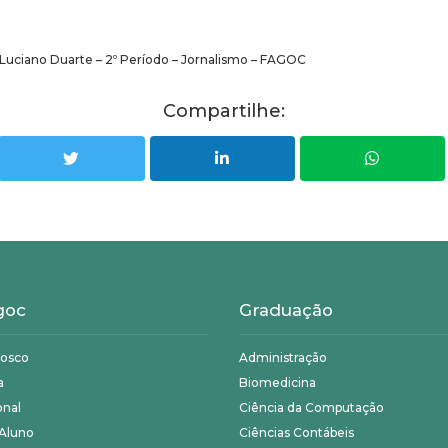
Luciano Duarte – 2º Período – Jornalismo – FAGOC
Compartilhe:
goc
Graduação
nosco
Administração
a
Biomedicina
onal
Ciência da Computação
 Aluno
Ciências Contábeis