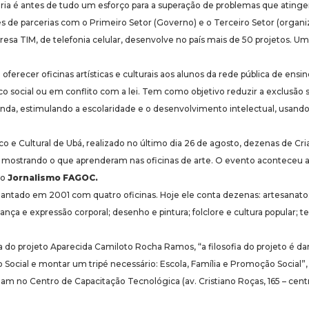
ia é antes de tudo um esforço para a superação de problemas que atinge
és de parcerias com o Primeiro Setor (Governo) e o Terceiro Setor (organ
presa TIM, de telefonia celular, desenvolve no país mais de 50 projetos. 
ferecer oficinas artísticas e culturais aos alunos da rede pública de ensi
co social ou em conflito com a lei. Tem como objetivo reduzir a exclusão s
nda, estimulando a escolaridade e o desenvolvimento intelectual, usando 
ico e Cultural de Ubá, realizado no último dia 26 de agosto, dezenas de Cr
, mostrando o que aprenderam nas oficinas de arte. O evento aconteceu ao
do
Jornalismo FAGOC.
lantado em 2001 com quatro oficinas. Hoje ele conta dezenas: artesanato; 
ança e expressão corporal; desenho e pintura; folclore e cultura popular; te
o projeto Aparecida Camiloto Rocha Ramos, “a filosofia do projeto é dar
 Social e montar um tripé necessário: Escola, Família e Promoção Social”,
nam no Centro de Capacitação Tecnológica (av. Cristiano Roças, 165 – centr