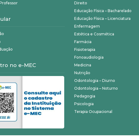
Professor
Direito
Educação Física – Bacharelado
ular
Educação Física – Licenciatura
Enfermagem
ão
Estética e Cosmética
a
Farmácia
duação
Fisioterapia
Fonoaudiologia
tro no e-MEC
Medicina
Nutrição
Odontologia – Diurno
Odontologia – Noturno
Pedagogia
Psicologia
Terapia Ocupacional