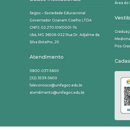
Área do 
Segoc – Sociedade Educacional
Vestib
Governador Ozanam Coelho LTDA
CNPJ: 02.270.109/0001-74
Graduaç
Ubá, MG 36506-022 Rua Dr. Adjalme da
Medicin
Silva Botelho, 20
Pós-Gra
Atendimento
Cadas
0800-037-5600
(32) 3539-5600
faleconosco@unifagoc.edu.br
atendimento@unifagoc.edu.br