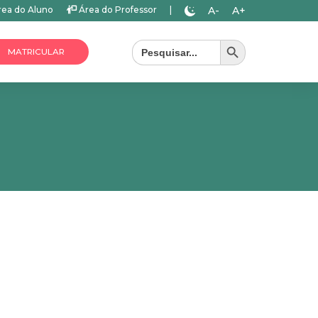
A-
A+
ea do Aluno
Área do Professor
|
Search Button
Search
for:
MATRICULAR