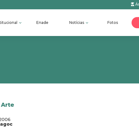
Ár
titucional
Enade
Notícias
Fotos
 Arte
/2006
fagoc