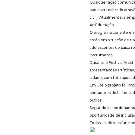
Qualquer ação comunitár
pode ser realizado atrav
civil). Atualmente, a em
ArtEducAção.
O programa consiste em o
estão em situação de ris
adolescentes de baixa re
instrumento.
Durante o Festival Artíst
apresentações artísticas
cidade, com toto apoio 
Em Ubá o projeto foi imp
contadores de história; d
outros.
Segundo a coordenadora d
oportunidade de inclusão
Todas as oficinas funcio