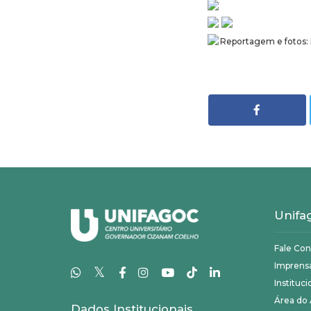
Reportagem e fotos: 
Unifa
Fale Co
Imprens
𝕏
Instituci
Área do
Dados Institucionais