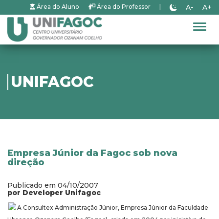
A-
A+
Área do Aluno
Área do Professor
|
Alter
UNIFAGOC
Empresa Júnior da Fagoc sob nova
direção
Publicado em 04/10/2007
por Developer Unifagoc
A Consultex Administração Júnior, Empresa Júnior da Faculdade