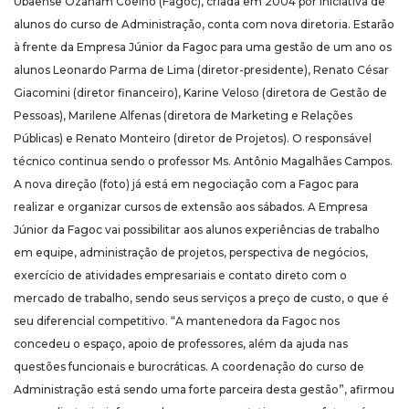
Ubaense Ozanam Coelho (Fagoc), criada em 2004 por iniciativa de
alunos do curso de Administração, conta com nova diretoria. Estarão
à frente da Empresa Júnior da Fagoc para uma gestão de um ano os
alunos Leonardo Parma de Lima (diretor-presidente), Renato César
Giacomini (diretor financeiro), Karine Veloso (diretora de Gestão de
Pessoas), Marilene Alfenas (diretora de Marketing e Relações
Públicas) e Renato Monteiro (diretor de Projetos). O responsável
técnico continua sendo o professor Ms. Antônio Magalhães Campos.
A nova direção (foto) já está em negociação com a Fagoc para
realizar e organizar cursos de extensão aos sábados. A Empresa
Júnior da Fagoc vai possibilitar aos alunos experiências de trabalho
em equipe, administração de projetos, perspectiva de negócios,
exercício de atividades empresariais e contato direto com o
mercado de trabalho, sendo seus serviços a preço de custo, o que é
seu diferencial competitivo. “A mantenedora da Fagoc nos
concedeu o espaço, apoio de professores, além da ajuda nas
questões funcionais e burocráticas. A coordenação do curso de
Administração está sendo uma forte parceira desta gestão”, afirmou