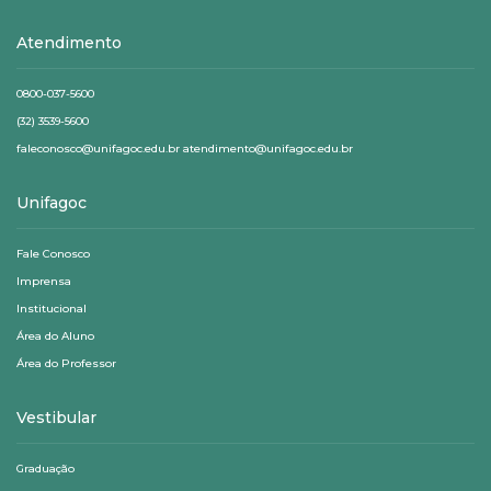
Atendimento
0800-037-5600
(32) 3539-5600
faleconosco@unifagoc.edu.br atendimento@unifagoc.edu.br
Unifagoc
Fale Conosco
Imprensa
Institucional
Área do Aluno
Área do Professor
Vestibular
Graduação