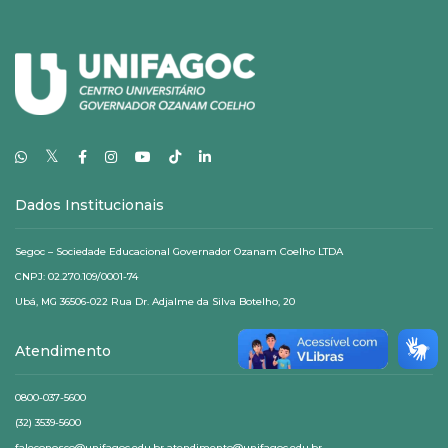
𝕏
Dados Institucionais
Segoc – Sociedade Educacional Governador Ozanam Coelho LTDA
CNPJ: 02.270.109/0001-74
Ubá, MG 36506-022 Rua Dr. Adjalme da Silva Botelho, 20
Atendimento
0800-037-5600
(32) 3539-5600
faleconosco@unifagoc.edu.br atendimento@unifagoc.edu.br