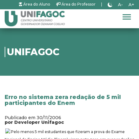
A-
A+
Área do Aluno
Área do Professor
|
Alter
UNIFAGOC
Erro no sistema zera redação de 5 mil
participantes do Enem
Publicado em 30/11/2006
por Developer Unifagoc
Pelo menos 5 mil estudantes que fizeram a prova do Exame