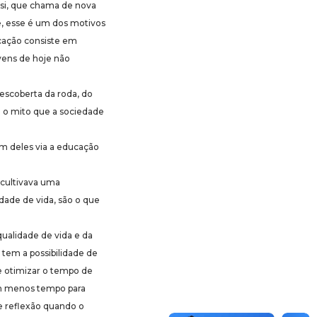
si, que chama de nova
e, esse é um dos motivos
ucação consiste em
ovens de hoje não
scoberta da roda, do
a o mito que a sociedade
um deles via a educação
 cultivava uma
dade de vida, são o que
qualidade de vida e da
tem a possibilidade de
e otimizar o tempo de
om menos tempo para
 de reflexão quando o