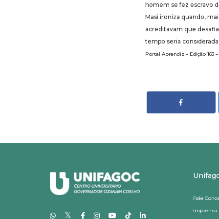
homem se fez escravo de 
Masi ironiza quando, ma
acreditavam que desafia
tempo seria considerada
Portal Aprendiz – Edição 163 –
Unifag
Fale Cono
Imprensa
𝕏