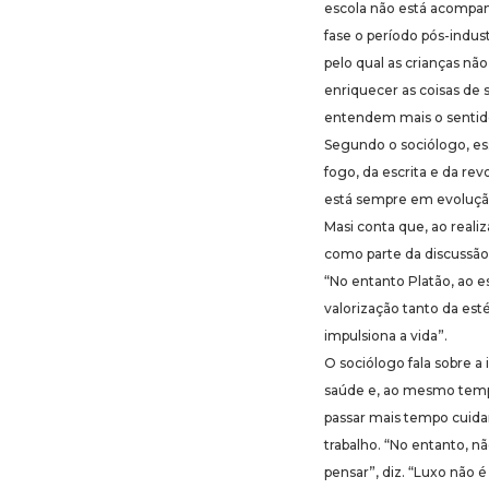
escola não está acompan
fase o período pós-indus
pelo qual as crianças n
enriquecer as coisas de s
entendem mais o sentid
Segundo o sociólogo, e
fogo, da escrita e da re
está sempre em evolução
Masi conta que, ao reali
como parte da discussão 
“No entanto Platão, ao e
valorização tanto da es
impulsiona a vida”.
O sociólogo fala sobre a
saúde e, ao mesmo tempo
passar mais tempo cuidan
trabalho. “No entanto, 
pensar”, diz. “Luxo não é