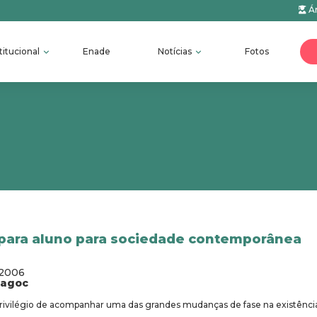
Ár
titucional
Enade
Notícias
Fotos
epara aluno para sociedade contemporânea
/2006
fagoc
privilégio de acompanhar uma das grandes mudanças de fase na existênci