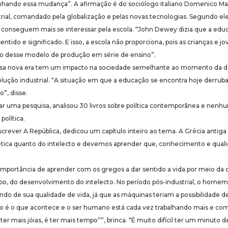
hando essa mudança”. A afirmação é do sociólogo italiano Domenico Ma
trial, comandado pela globalização e pelas novas tecnologias. Segundo el
ão conseguem mais se interessar pela escola. “John Dewey dizia que a ed
entido e significado. E isso, a escola não proporciona, pois as crianças e j
o desse modelo de produção em série de ensino”.
ssa nova era tem um impacto na sociedade semelhante ao momento da de
volução industrial. “A situação em que a educação se encontra hoje derrub
”, disse.
zar uma pesquisa, analisou 30 livros sobre política contemporânea e nenh
política.
screver A República, dedicou um capítulo inteiro ao tema. A Grécia antiga
tética quanto do intelecto e devemos aprender que, conhecimento e quali
 importância de aprender com os gregos a dar sentido a vida por meio da 
, do desenvolvimento do intelecto. No período pós-industrial, o homem 
do de sua qualidade de vida, já que as máquinas teriam a possibilidade d
não é o que acontece e o ser humano está cada vez trabalhando mais e c
 ter mais jóias, é ter mais tempo””, brinca. “É muito difícil ter um minuto