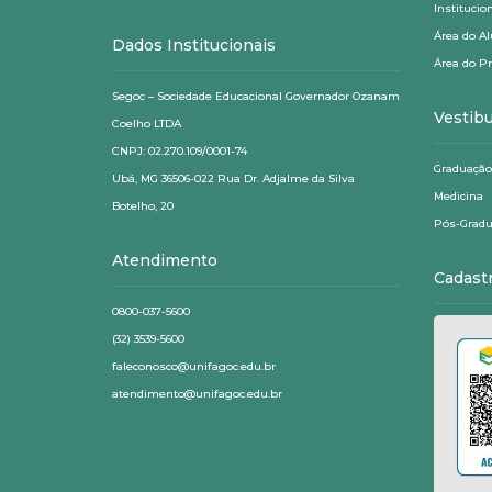
Institucio
Área do A
Dados Institucionais
Área do P
Segoc – Sociedade Educacional Governador Ozanam
Vestibu
Coelho LTDA
CNPJ: 02.270.109/0001-74
Graduação
Ubá, MG 36506-022 Rua Dr. Adjalme da Silva
Medicina
Botelho, 20
Pós-Gradu
Atendimento
Cadast
0800-037-5600
(32) 3539-5600
faleconosco@unifagoc.edu.br
atendimento@unifagoc.edu.br