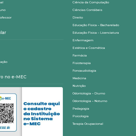
nal
Ciência da Computação
luno
Ciências Contábeis
rofessor
Direito
Educação Física – Bacharelado
lar
Educação Física – Licenciatura
Enfermagem
Estética e Cosmética
Farmácia
ação
Fisioterapia
Fonoaudiologia
ro no e-MEC
Medicina
Nutrição
Odontologia – Diurno
Odontologia – Noturno
Pedagogia
Psicologia
Terapia Ocupacional