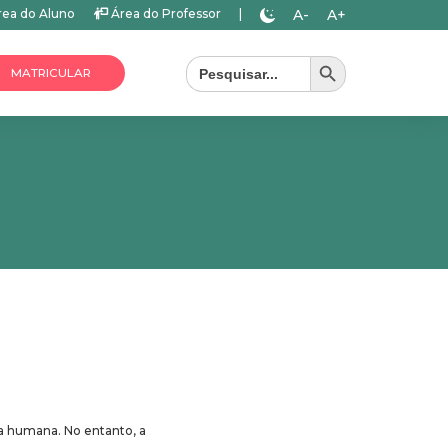
A-
A+
ea do Aluno
Área do Professor
|
Search Button
Search
for:
MATRICULAR
a humana. No entanto, a