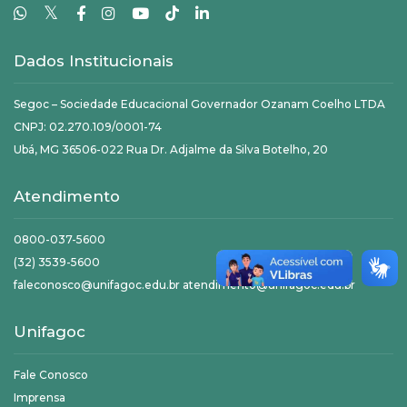
𝕏
Dados Institucionais
Segoc – Sociedade Educacional Governador Ozanam Coelho LTDA
CNPJ: 02.270.109/0001-74
Ubá, MG 36506-022 Rua Dr. Adjalme da Silva Botelho, 20
Atendimento
0800-037-5600
(32) 3539-5600
faleconosco@unifagoc.edu.br atendimento@unifagoc.edu.br
Unifagoc
Fale Conosco
Imprensa