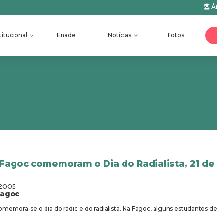
Ár
titucional
Enade
Notícias
Fotos
Fagoc comemoram o Dia do Radialista, 21 d
/2005
fagoc
omemora-se o dia do rádio e do radialista. Na Fagoc, alguns estudantes d