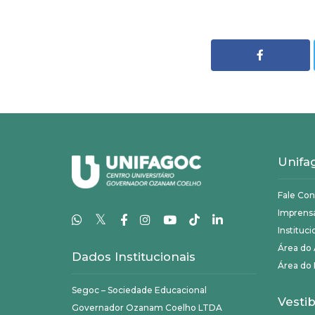
Unifa
Fale Co
Imprens
𝕏
Instituci
Área do
Dados Institucionais
Área do 
Segoc – Sociedade Educacional
Vestib
Governador Ozanam Coelho LTDA