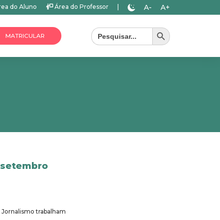
A-
A+
ea do Aluno
Área do Professor
|
Search Button
Search
for:
MATRICULAR
e setembro
e Jornalismo trabalham