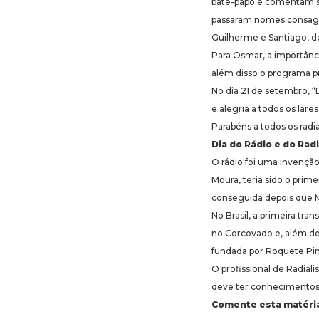
bate-papo e comentam so
passaram nomes consagr
Guilherme e Santiago, d
Para Osmar, a importânci
além disso o programa pr
No dia 21 de setembro, “
e alegria a todos os lare
Parabéns a todos os radial
Dia do Rádio e do Radi
O rádio foi uma invenção
Moura, teria sido o prime
conseguida depois que M
No Brasil, a primeira tr
no Corcovado e, além de 
fundada por Roquete Pint
O profissional de Radialis
deve ter conhecimentos 
Comente esta matéri