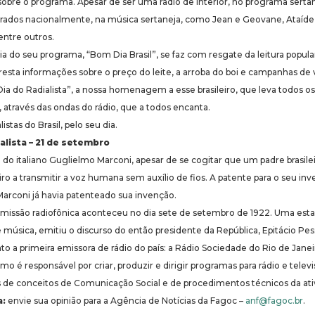
bre o programa. Apesar de ser uma rádio de interior, no programa serta
ados nacionalmente, na música sertaneja, como Jean e Geovane, Ataíde
entre outros.
a do seu programa, “Bom Dia Brasil”, se faz com resgate da leitura popula
esta informações sobre o preço do leite, a arroba do boi e campanhas de 
Dia do Radialista”, a nossa homenagem a esse brasileiro, que leva todos o
s, através das ondas do rádio, que a todos encanta.
istas do Brasil, pelo seu dia.
alista – 21 de setembro
 do italiano Guglielmo Marconi, apesar de se cogitar que um padre brasile
iro a transmitir a voz humana sem auxílio de fios. A patente para o seu inve
arconi já havia patenteado sua invenção.
ansmissão radiofônica aconteceu no dia sete de setembro de 1922. Uma estaç
música, emitiu o discurso do então presidente da República, Epitácio Pes
o a primeira emissora de rádio do país: a Rádio Sociedade do Rio de Janei
mo é responsável por criar, produzir e dirigir programas para rádio e televis
de conceitos de Comunicação Social e de procedimentos técnicos da ativi
a:
envie sua opinião para a Agência de Notícias da Fagoc –
anf@fagoc.br
.