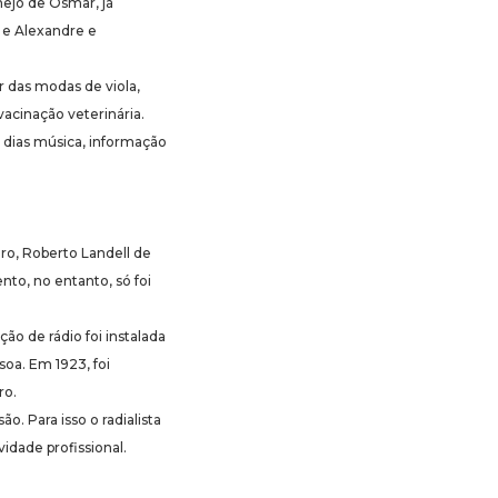
nejo de Osmar, já
 e Alexandre e
r das modas de viola,
vacinação veterinária.
s dias música, informação
iro, Roberto Landell de
nto, no entanto, só foi
ão de rádio foi instalada
soa. Em 1923, foi
ro.
ão. Para isso o radialista
dade profissional.