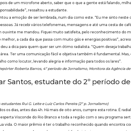
pois de um microfone aberto, saber que o que a gente está falando, milh
ponsabilidade”, ressaltou a estudante.
tou a emoção de ser lembrada, num dia como este. “Eu me sinto neste di
 pessoas. Já recebi vários telefonemas, mensagens e até uma cesta de c
m ouvinte me mandou. Fiquei muito satisfeita, pelo reconhecimento do me
melhor, a cada dia que passa com muito gás e energias positivas”, acresce
ra deu a dica para quem quer ser um ótimo radialista. “Quem deseja trabalh
rea. Ter uma comunicação fácil e objetiva também é fundamental. Mas, o 
alho como locutor, levando alegria e informação para todos os lares”.
epórter Roberta Barros, 4º período de Jornalismo, Monitora da Agência de
ar Santos, estudante do 2º período d
estudantes Rui G. Leite e Luiz Carlos Pereira (2º p. Jornalismo)
s os dias, antes das 4h. Há mais de oito anos, cumpre esta rotina. É radi
, desperta Visconde do Rio Branco e toda a região com o seu programa sert
 sua vida. O maior prêmio é ter o trabalho reconhecido quando encontra