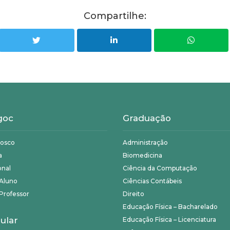
Compartilhe:
goc
Graduação
nosco
Administração
a
Biomedicina
onal
Ciência da Computação
 Aluno
Ciências Contábeis
Professor
Direito
Educação Física – Bacharelado
ular
Educação Física – Licenciatura