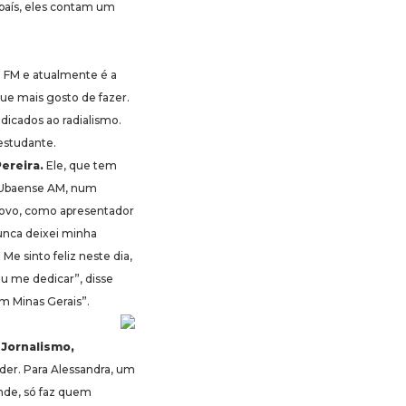
país, eles contam um
a FM e atualmente é a
que mais gosto de fazer.
dicados ao radialismo.
estudante.
Pereira.
Ele, que tem
o Ubaense AM, num
 Povo, como apresentador
unca deixei minha
e sinto feliz neste dia,
u me dedicar”, disse
m Minas Gerais”.
 Jornalismo,
der. Para Alessandra, um
ande, só faz quem