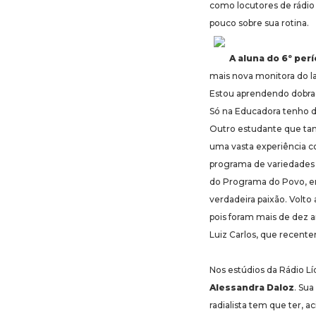
como locutores de rádio
pouco sobre sua rotina.
A aluna do 6º per
mais nova monitora do la
Estou aprendendo dobrad
Só na Educadora tenho d
Outro estudante que tam
uma vasta experiência c
programa de variedades 
do Programa do Povo, em
verdadeira paixão. Volto
pois foram mais de dez 
Luiz Carlos, que recent
Nos estúdios da Rádio Lí
Alessandra Daloz
. Su
radialista tem que ter, 