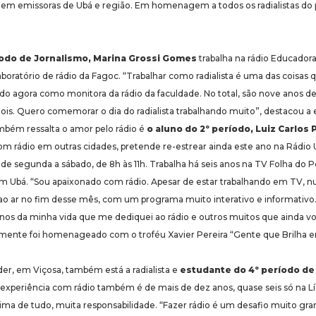
 em emissoras de Ubá e região. Em homenagem a todos os radialistas do 
íodo de Jornalismo, Marina Grossi Gomes
trabalha na rádio Educador
boratório de rádio da Fagoc. “Trabalhar como radialista é uma das coisas 
o agora como monitora da rádio da faculdade. No total, são nove anos de
ois. Quero comemorar o dia do radialista trabalhando muito”, destacou a 
bém ressalta o amor pelo rádio é
o aluno do 2º período, Luiz Carlos 
om rádio em outras cidades, pretende re-estrear ainda este ano na Rádi
de segunda a sábado, de 8h às 11h. Trabalha há seis anos na TV Folha do
 Ubá. “Sou apaixonado com rádio. Apesar de estar trabalhando em TV, n
 ao ar no fim desse mês, com um programa muito interativo e informativo. M
anos da minha vida que me dediquei ao rádio e outros muitos que ainda vo
emente foi homenageado com o troféu Xavier Pereira “Gente que Brilha e
der, em Viçosa, também está a radialista e
estudante do 4º período de
a experiência com rádio também é de mais de dez anos, quase seis só na Lí
acima de tudo, muita responsabilidade. “Fazer rádio é um desafio muito gr