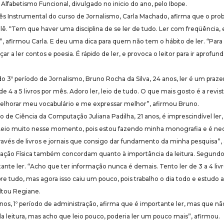
Alfabetismo Funcional, divulgado no inicio do ano, pelo Ibope.
ês Instrumental do curso de Jornalismo, Carla Machado, afirma que o pro
e lê. “Tem que haver uma disciplina de se ler de tudo. Ler com freqüência
, afirmou Carla. E deu uma dica para quem não tem o hábito de ler. “Pa
r a ler contos e poesia. É rápido de ler, e provoca o leitor para ir aprofund
 3º período de Jornalismo, Bruno Rocha da Silva, 24 anos, ler é um prazer 
de 4 a 5 livros por mês. Adoro ler, leio de tudo. O que mais gosto é a revist
melhorar meu vocabulário e me expressar melhor”, afirmou Bruno.
do de Ciência da Computação Juliana Padilha, 21 anos, é imprescindível ler,
“Leio muito nesse momento, pois estou fazendo minha monografia e é nec
avés de livros e jornais que consigo dar fundamento da minha pesquisa”, 
ação Física também concordam quanto à importância da leitura. Segund
rtante ler. “Acho que ter informação nunca é demais. Tento ler de 3 a 4 li
e tudo, mas agora isso caiu um pouco, pois trabalho o dia todo e estudo a
ltou Regiane.
anos, 1º período de administração, afirma que é importante ler, mas que nã
da leitura, mas acho que leio pouco, poderia ler um pouco mais”, afirmou.