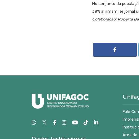
No conjunto da populaçã
38% afirmam ler jornal
Colaboração: Roberta Bar
Unifa
Fale Co
Imprens
𝕏
Instituci
Área do
Dados Institucionais