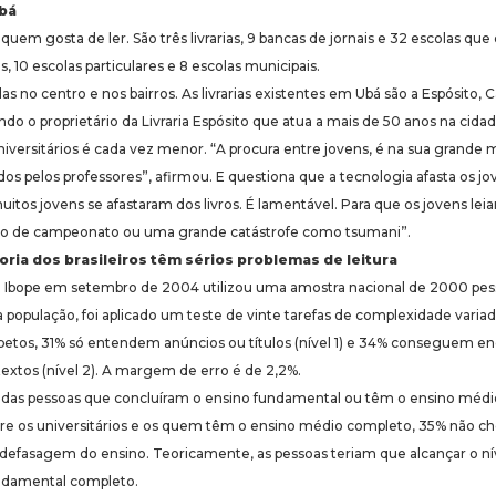
Ubá
uem gosta de ler. São três livrarias, 9 bancas de jornais e 32 escolas que
s, 10 escolas particulares e 8 escolas municipais.
as no centro e nos bairros. As livrarias existentes em Ubá são a Espósito,
o o proprietário da Livraria Espósito que atua a mais de 50 anos na cidade
niversitários é cada vez menor. “A procura entre jovens, é na sua grande ma
dos pelos professores”, afirmou. E questiona que a tecnologia afasta os jo
itos jovens se afastaram dos livros. É lamentável. Para que os jovens leia
o de campeonato ou uma grande catástrofe como tsumani”.
ria dos brasileiros têm sérios problemas de leitura
o Ibope em setembro de 2004 utilizou uma amostra nacional de 2000 pesso
 população, foi aplicado um teste de vinte tarefas de complexidade varia
fabetos, 31% só entendem anúncios ou títulos (nível 1) e 34% conseguem e
extos (nível 2). A margem de erro é de 2,2%.
 das pessoas que concluíram o ensino fundamental ou têm o ensino médi
tre os universitários e os quem têm o ensino médio completo, 35% não ch
fasagem do ensino. Teoricamente, as pessoas teriam que alcançar o nív
ndamental completo.