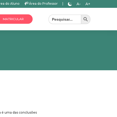
A-
A+
ea do Aluno
Área do Professor
|
Search Button
Search
for:
MATRICULAR
sa é uma das conclusões