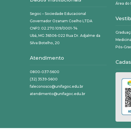
Área do 
Segoc – Sociedade Educacional
Vestib
Governador Ozanam Coelho LTDA
CNPJ: 02.270.109/0001-74
Graduaç
Ubá, MG 36506-022 Rua Dr. Adjalme da
Medicin
Silva Botelho, 20
Pós-Gra
Atendimento
Cadas
0800-037-5600
(32) 3539-5600
faleconosco@unifagoc.edu.br
atendimento@unifagoc.edu.br