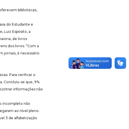
 oferecem bibliotecas,
 Casa do Estudante e
, Luiz Espósito, a
ioria, de livros
vens dos livros. “Com a
m jornais, é necessário
as. Para verificar o
da. Concluiu-se que, 9%
ncontrar informações não
o incompleto não
egaram ao nível pleno.
el 3 de alfabetização