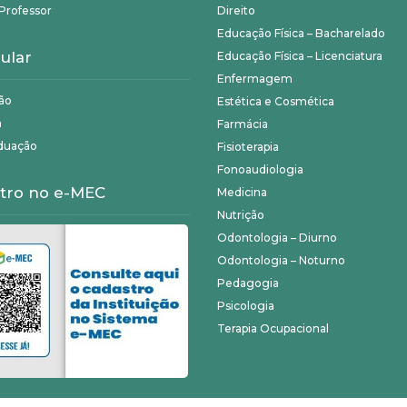
Professor
Direito
Educação Física – Bacharelado
ular
Educação Física – Licenciatura
Enfermagem
ão
Estética e Cosmética
a
Farmácia
duação
Fisioterapia
Fonoaudiologia
tro no e-MEC
Medicina
Nutrição
Odontologia – Diurno
Odontologia – Noturno
Pedagogia
Psicologia
Terapia Ocupacional