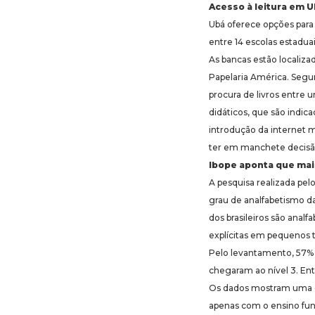
Acesso à leitura em 
Ubá oferece opções para q
entre 14 escolas estaduai
As bancas estão localizad
Papelaria América. Segund
procura de livros entre u
didáticos, que são indica
introdução da internet mu
ter em manchete decisã
Ibope aponta que maio
A pesquisa realizada pel
grau de analfabetismo da
dos brasileiros são anal
explícitas em pequenos t
Pelo levantamento, 57%
chegaram ao nível 3. En
Os dados mostram uma de
apenas com o ensino fu