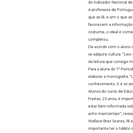
do Indicador Nacional de 
A professora de Portugu
que se lê, e sim o que s
favorecem a informação”
costume, o ideal é começa
completou.
De acordo com o aluno do
se adquire cultura. “Leio 
da leitura que consigo 
Para a aluna do 7º Perío
elaborar a monografia. 
conhecimento. E é só atr
Alunos do curso de Educ
Freitas, 23 anos, é impo
estar bem informada sobr
acho mais tempo”, ressa
Wallace Braz Soares, 18 
importante ter o hábito 