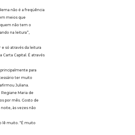
blema não é a freqüência
, em meios que
ra quem não tem o
ando na leitura”,
e só através da leitura
a Carta Capital. É através
 principalmente para
essário ter muito
afirmou Juliana.
o Regiane Maria de
vros por mês. Gosto de
 noite, às vezes não
o lê muito. “É muito