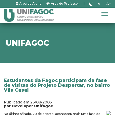
A-
A+
Área do Aluno
Área do Professor
|
Alter
UNIFAGOC
Estudantes da Fagoc participam da fase
de visitas do Projeto Despertar, no bairro
Vila Casal
Publicado em 23/08/2005
por Developer Unifagoc
No último sábado, 20 de agosto, aconteceu mais uma fase do