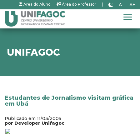
A-
A+
Área do Aluno
Área do Professor
|
Alter
UNIFAGOC
Estudantes de Jornalismo visitam gráfica
em Ubá
Publicado em 11/03/2005
por Developer Unifagoc