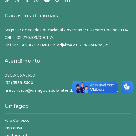
Dados Institucionais
Segoc – Sociedade Educacional Governador Ozanam Coelho LTDA
CNPJ: 02.270.109/0001-74
Ubá, MG 36506-022 Rua Dr. Adjalme da Silva Botelho, 20
Atendimento
0800-037-5600
(32) 3539-5600
faleconosco@unifagoc.edu.br atendimento@unifagoc.edu.br
Unifagoc
Fale Conosco
Imprensa
Institucional