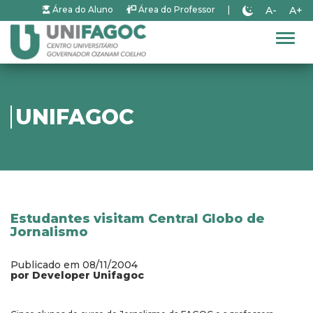
A-
A+
Área do Aluno
Área do Professor
|
Alter
UNIFAGOC
Estudantes visitam Central Globo de
Jornalismo
Publicado em 08/11/2004
por Developer Unifagoc