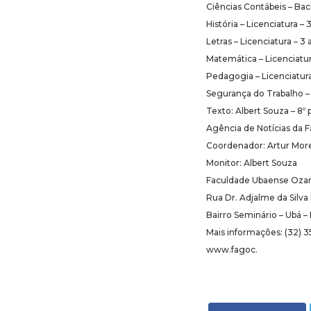
Ciências Contábeis – Bach
História – Licenciatura – 3
Letras – Licenciatura – 3
Matemática – Licenciatura
Pedagogia – Licenciatura 
Segurança do Trabalho – T
Texto: Albert Souza – 8º
Agência de Notícias da 
Coordenador: Artur More
Monitor: Albert Souza
Faculdade Ubaense Oza
Rua Dr. Adjalme da Silva
Bairro Seminário – Ubá 
Mais informações: (32) 
www.fagoc.