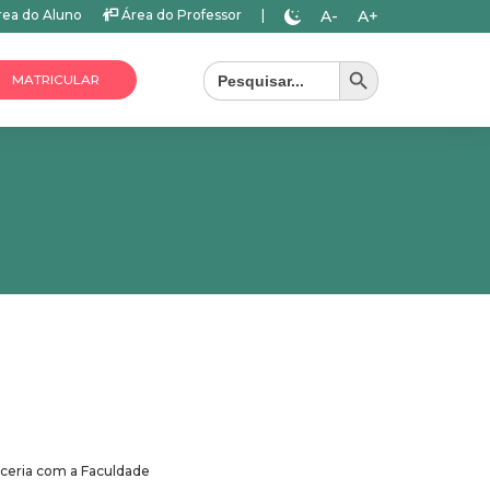
A-
A+
ea do Aluno
Área do Professor
|
Search Button
Search
for:
MATRICULAR
arceria com a Faculdade