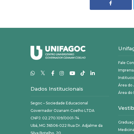
Unifa
Fale Co
Imprens
𝕏
Instituci
Área do
Dados Institucionais
Área do 
Segoc – Sociedade Educacional
Vestib
Governador Ozanam Coelho LTDA
CNPJ: 02.270.109/0001-74
Graduaç
Ubá, MG 36506-022 Rua Dr. Adjalme da
Medicin
Silva Botelho, 20