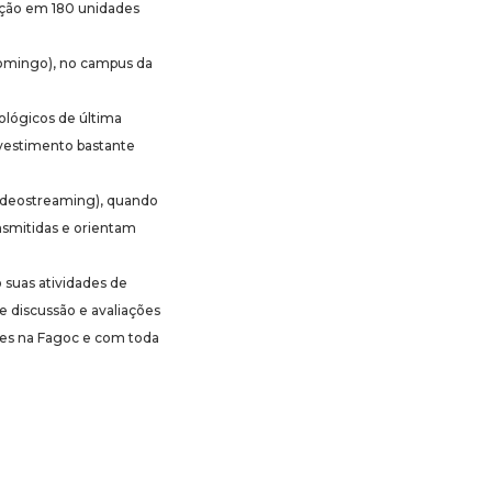
uação em 180 unidades
(domingo), no campus da
ológicos de última
nvestimento bastante
videostreaming), quando
smitidas e orientam
 suas atividades de
e discussão e avaliações
res na Fagoc e com toda