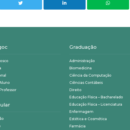
goc
Graduação
nosco
Administração
a
Biomedicina
onal
Ciência da Computação
 Aluno
Ciências Contábeis
Professor
Direito
Educação Física – Bacharelado
ular
Educação Física – Licenciatura
Enfermagem
ão
Estética e Cosmética
a
Farmácia