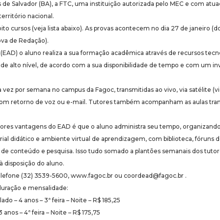
s de Salvador (BA), a FTC, uma instituição autorizada pelo MEC e com at
rritório nacional.
ito cursos (veja lista abaixo). As provas acontecem no dia 27 de janeiro 
rova de Redação).
(EAD) o aluno realiza a sua formação acadêmica através de recursos tecn
 de alto nível, de acordo com a sua disponibilidade de tempo e com um i
vez por semana no campus da Fagoc, transmitidas ao vivo, via satélite (
com retorno de voz ou e-mail. Tutores também acompanham as aulas tran
ores vantagens do EAD é que o aluno administra seu tempo, organizando
ial didático e ambiente virtual de aprendizagem, com biblioteca, fóruns d
ão de conteúdo e pesquisa. Isso tudo somado a plantões semanais dos tuto
à disposição do aluno.
elefone (32) 3539-5600, www.fagoc.br ou coordead@fagoc.br .
duração e mensalidade:
do – 4 anos – 3ª feira – Noite – R$ 185,25
3 anos – 4ª feira – Noite – R$ 175,75