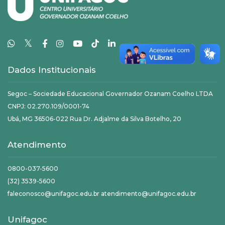
𝕏
Dados Institucionais
Segoc – Sociedade Educacional Governador Ozanam Coelho LTDA
CNPJ: 02.270.109/0001-74
Ubá, MG 36506-022 Rua Dr. Adjalme da Silva Botelho, 20
Atendimento
0800-037-5600
(32) 3539-5600
faleconosco@unifagoc.edu.br atendimento@unifagoc.edu.br
Unifagoc