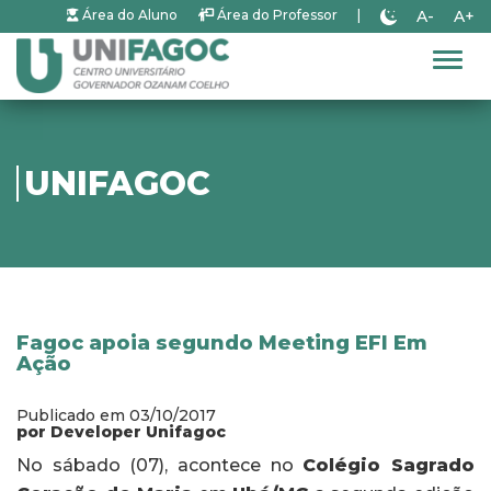
A-
A+
Área do Aluno
Área do Professor
|
Alter
UNIFAGOC
Fagoc apoia segundo Meeting EFI Em
Ação
Publicado em 03/10/2017
por Developer Unifagoc
No sábado (07), acontece no
Colégio Sagrado