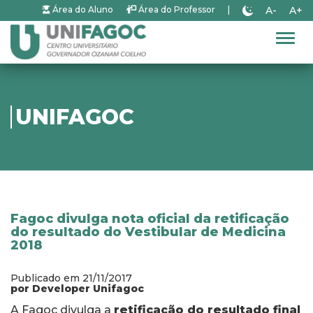
A-
A+
Área do Aluno
Área do Professor
|
Alter
UNIFAGOC
Fagoc divulga nota oficial da retificação
do resultado do Vestibular de Medicina
2018
Publicado em 21/11/2017
por Developer Unifagoc
A Fagoc divulga a
retificação do resultado final