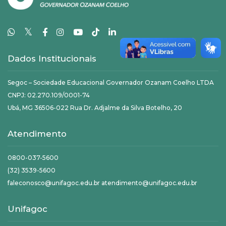
𝕏
Dados Institucionais
Segoc – Sociedade Educacional Governador Ozanam Coelho LTDA
CNPJ: 02.270.109/0001-74
Ubá, MG 36506-022 Rua Dr. Adjalme da Silva Botelho, 20
Atendimento
0800-037-5600
(32) 3539-5600
faleconosco@unifagoc.edu.br atendimento@unifagoc.edu.br
Unifagoc