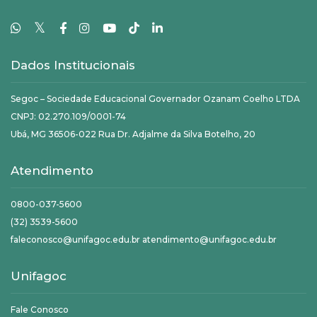
𝕏
Dados Institucionais
Segoc – Sociedade Educacional Governador Ozanam Coelho LTDA
CNPJ: 02.270.109/0001-74
Ubá, MG 36506-022 Rua Dr. Adjalme da Silva Botelho, 20
Atendimento
0800-037-5600
(32) 3539-5600
faleconosco@unifagoc.edu.br atendimento@unifagoc.edu.br
Unifagoc
Fale Conosco