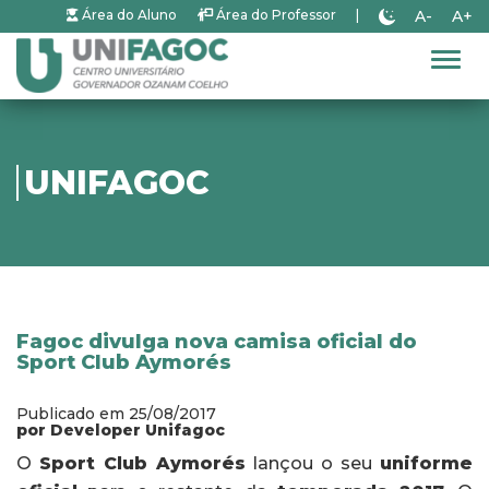
A-
A+
Área do Aluno
Área do Professor
|
Alter
UNIFAGOC
Fagoc divulga nova camisa oficial do
Sport Club Aymorés
Publicado em 25/08/2017
por Developer Unifagoc
O
Sport Club Aymorés
lançou o seu
uniforme