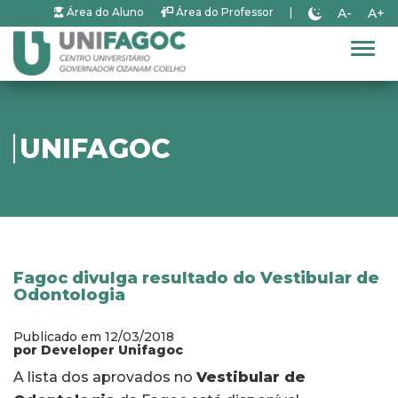
A-
A+
Área do Aluno
Área do Professor
|
Alter
UNIFAGOC
Fagoc divulga resultado do Vestibular de
Odontologia
Publicado em 12/03/2018
por Developer Unifagoc
A lista dos aprovados no
Vestibular de