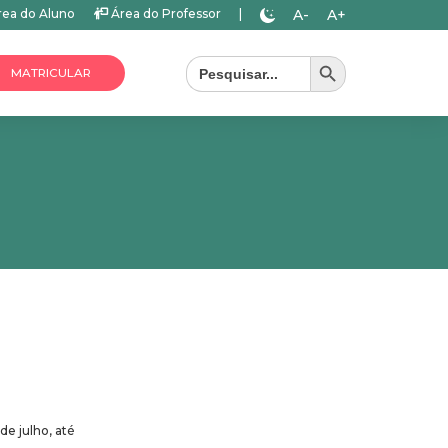
A-
A+
ea do Aluno
Área do Professor
|
Search Button
Search
for:
MATRICULAR
de julho, até