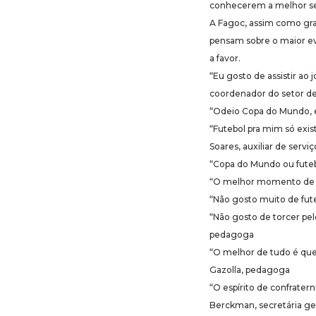
conhecerem a melhor se
A Fagoc, assim como gran
pensam sobre o maior ev
a favor.
“Eu gosto de assistir ao
coordenador do setor d
“Odeio Copa do Mundo, e
“Futebol pra mim só exi
Soares, auxiliar de serviç
“Copa do Mundo ou futebo
“O melhor momento de tor
“Não gosto muito de fute
“Não gosto de torcer pel
pedagoga
“O melhor de tudo é que
Gazolla, pedagoga
“O espírito de confrate
Berckman, secretária ge