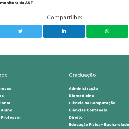
 monitora da ANF
Compartilhe:
goc
Graduação
onosco
Administração
sa
Biomedicina
cional
Ciência da Computação
 Aluno
Ciências Contábeis
 Professor
Direito
Educação Física – Bacharelad