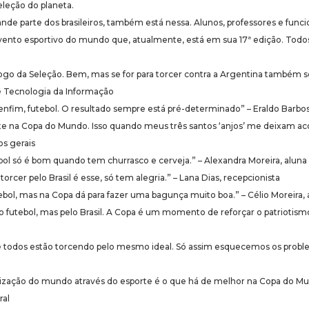
leção do planeta.
de parte dos brasileiros, também está nessa. Alunos, professores e func
ento esportivo do mundo que, atualmente, está em sua 17ª edição. Todos
 jogo da Seleção. Bem, mas se for para torcer contra a Argentina também
e Tecnologia da Informação
nfim, futebol. O resultado sempre está pré-determinado” – Eraldo Barbos
ste na Copa do Mundo. Isso quando meus três santos ‘anjos’ me deixam a
os gerais
l só é bom quando tem churrasco e cerveja.” – Alexandra Moreira, aluna 
cer pelo Brasil é esse, só tem alegria.” – Lana Dias, recepcionista
bol, mas na Copa dá para fazer uma bagunça muito boa.” – Célio Moreira,
o futebol, mas pelo Brasil. A Copa é um momento de reforçar o patriotismo.
 todos estão torcendo pelo mesmo ideal. Só assim esquecemos os proble
rnização do mundo através do esporte é o que há de melhor na Copa do M
ral