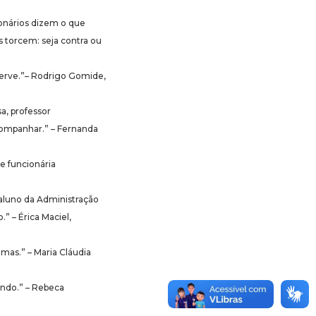
ionários dizem o que
 torcem: seja contra ou
 serve.”– Rodrigo Gomide,
a, professor
companhar.” – Fernanda
e funcionária
 aluno da Administração
” – Érica Maciel,
mas.” – Maria Cláudia
undo.” – Rebeca