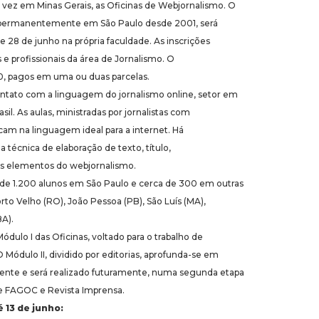
 vez em Minas Gerais, as Oficinas de Webjornalismo. O
o permanentemente em São Paulo desde 2001, será
 e 28 de junho na própria faculdade. As inscrições
 e profissionais da área de Jornalismo. O
0, pagos em uma ou duas parcelas.
contato com a linguagem do jornalismo online, setor em
il. As aulas, ministradas por jornalistas com
ocam na linguagem ideal para a internet. Há
 a técnica de elaboração de texto, título,
ros elementos do webjornalismo.
 de 1.200 alunos em São Paulo e cerca de 300 em outras
orto Velho (RO), João Pessoa (PB), São Luís (MA),
BA).
ódulo I das Oficinas, voltado para o trabalho de
 Módulo II, dividido por editorias, aprofunda-se em
ente e será realizado futuramente, numa segunda etapa
re FAGOC e Revista Imprensa.
 13 de junho: