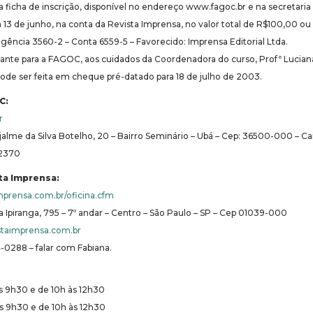
ficha de inscrição, disponível no endereço www.fagoc.br e na secretari
a 13 de junho, na conta da Revista Imprensa, no valor total de R$100,00 ou 
agência 3560-2 – Conta 6559-5 – Favorecido: Imprensa Editorial Ltda.
ante para a FAGOC, aos cuidados da Coordenadora do curso, Profª Lucia
ode ser feita em cheque pré-datado para 18 de julho de 2003.
C:
r
alme da Silva Botelho, 20 – Bairro Seminário – Ubá – Cep: 36500-000 – Ca
-2370
ta Imprensa:
prensa.com.br/oficina.cfm
 Ipiranga, 795 – 7º andar – Centro – São Paulo – SP – Cep 01039-000
taimprensa.com.br
4-0288 – falar com Fabiana.
às 9h30 e de 10h às 12h30
às 9h30 e de 10h às 12h30