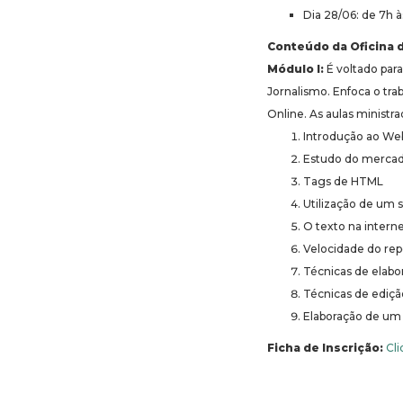
Dia 28/06: de 7h à
Conteúdo da Oficina 
Módulo I:
É voltado para
Jornalismo. Enfoca o tra
Online. As aulas ministra
Introdução ao We
Estudo do mercad
Tags de HTML
Utilização de um 
O texto na intern
Velocidade do re
Técnicas de elabor
Técnicas de ediçã
Elaboração de um 
Ficha de Inscrição:
Cli