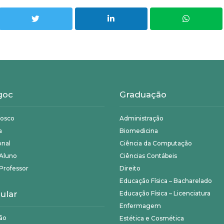
goc
Graduação
nosco
Administração
a
Biomedicina
onal
Ciência da Computação
 Aluno
Ciências Contábeis
Professor
Direito
Educação Física – Bacharelado
ular
Educação Física – Licenciatura
Enfermagem
ão
Estética e Cosmética