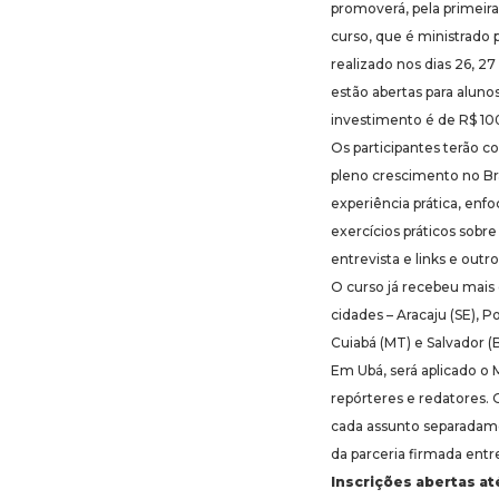
promoverá, pela primeira
curso, que é ministrad
realizado nos dias 26, 27
estão abertas para alunos
investimento é de R$ 10
Os participantes terão 
pleno crescimento no Bras
experiência prática, enf
exercícios práticos sobre
entrevista e links e out
O curso já recebeu mais
cidades – Aracaju (SE), P
Cuiabá (MT) e Salvador (
Em Ubá, será aplicado o M
repórteres e redatores. O
cada assunto separadam
da parceria firmada ent
Inscrições abertas até