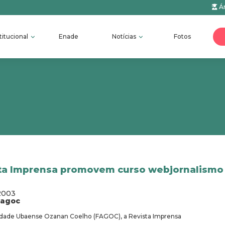
Ár
titucional
Enade
Notícias
Fotos
ta Imprensa promovem curso webjornalismo
2003
fagoc
ldade Ubaense Ozanan Coelho (FAGOC), a Revista Imprensa