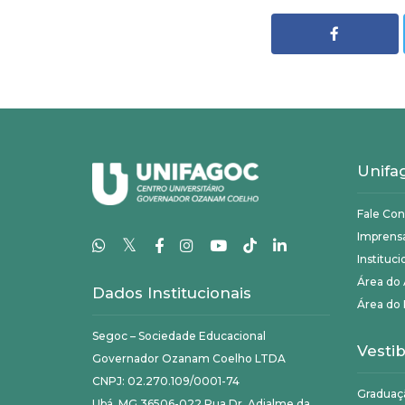
Unifa
Fale Co
Imprens
𝕏
Instituci
Área do
Dados Institucionais
Área do 
Segoc – Sociedade Educacional
Vestib
Governador Ozanam Coelho LTDA
CNPJ: 02.270.109/0001-74
Graduaç
Ubá, MG 36506-022 Rua Dr. Adjalme da