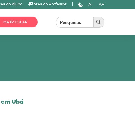
A-
A+
ea do Aluno
Área do Professor
|
Search Button
Search
for:
MATRICULAR
 em Ubá