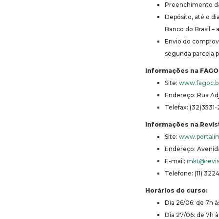
Preenchimento da 
Depósito, até o di
Banco do Brasil – 
Envio do comprov
segunda parcela p
Informações na FAGO
Site:
www.fagoc.b
Endereço: Rua Adj
Telefax: (32)3531
Informações na Revis
Site:
www.portalim
Endereço: Avenida
E-mail:
mkt@revis
Telefone: (11) 322
Horários do curso:
Dia 26/06: de 7h 
Dia 27/06: de 7h 