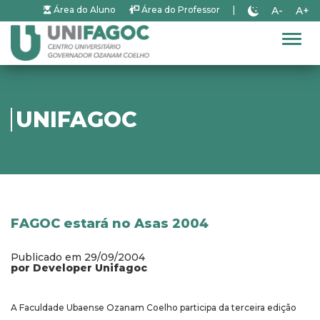
A-
A+
Área do Aluno
Área do Professor
|
Alter
UNIFAGOC
FAGOC estará no Asas 2004
Publicado em 29/09/2004
por Developer Unifagoc
A Faculdade Ubaense Ozanam Coelho participa da terceira edição