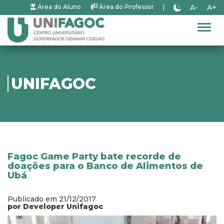
A-
A+
Área do Aluno
Área do Professor
|
Alter
UNIFAGOC
Fagoc Game Party bate recorde de
doações para o Banco de Alimentos de
Ubá
Publicado em 21/12/2017
por Developer Unifagoc