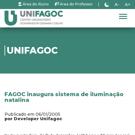
A-
A+
Área do Aluno
Área do Professor
|
Alter
UNIFAGOC
FAGOC inaugura sistema de iluminação
natalina
Publicado em 06/01/2005
por Developer Unifagoc