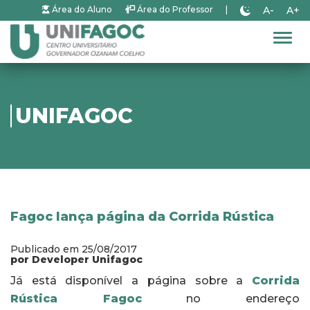
A-
A+
Área do Aluno
Área do Professor
|
Alter
UNIFAGOC
Fagoc lança página da Corrida Rústica
Publicado em 25/08/2017
por Developer Unifagoc
Já está disponível a página sobre a
Corrida
Rústica Fagoc
no endereço