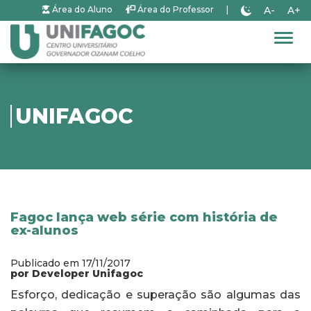
A-
A+
Área do Aluno
Área do Professor
|
Alter
UNIFAGOC
Fagoc lança web série com história de
ex-alunos
Publicado em 17/11/2017
por Developer Unifagoc
Esforço, dedicação e superação são algumas das