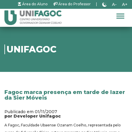
A-
A+
Área do Aluno
Área do Professor
|
Alter
UNIFAGOC
Fagoc marca presença em tarde de lazer
da Sier Móveis
Publicado em 01/11/2007
por Developer Unifagoc
A Fagoc, Faculdade Ubaense Ozanam Coelho, representada pelo