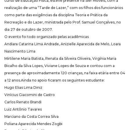
curso de Educação Física, esteve presente na Sier Móveis, com a
realização de uma “Tarde de Lazer,” com os filhos dos funcionários
como parte das exigências da disciplina Teoria e Prática da
Recreação e do Lazer, ministrada pelo Prof. Samuel Gonçalves, no
dia 27 de outubro de 2007.
O evento foi todo organizado pelas acadêmicas
Andiara Catarina Lima Andrade, Anizielle Aparecida de Melo, Loara
Nascimento Lima
Mirtilene Maria Batista, Renata da Silveira Oliveira, Virgínia Maria
Bicalho da Silva Lopes, Viviane Lopes de Souza e contou com a
presença de aproximadamente 120 crianças, na faixa etária entre 04
a 12 anos.Ainda no apoio ficaram os seguintes estudante:
Hugo Elias Lima Diniz
Vinícius Giacomini de Castro
Carlos Renato Brandi
Luiz Antônio Tavares
Marciano da Costa Correa Silva
Poliana Aparecida Mendes Zogbi