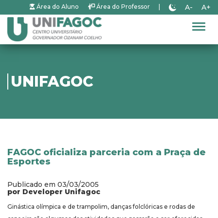
A-
A+
Área do Aluno
Área do Professor
|
Alter
UNIFAGOC
FAGOC oficializa parceria com a Praça de
Esportes
Publicado em 03/03/2005
por Developer Unifagoc
Ginástica olímpica e de trampolim, danças folclóricas e rodas de