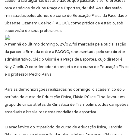
capoeira são algumas das atividades que passarão a ser oferecidas
para os sócios do clube Praça de Esportes, de Ubá. As aulas serão
ministradas pelos alunos do curso de Educação Física da Faculdade
Ubaense Ozanam Coelho (FAGOC), como prática de estágio, sob
supervisão de seus professores.
A manhã do último domingo, 27/02, foi marcada pela oficialização
da parceria firmada entre a FAGOC, representada pelo seu diretor
administrativo, Clécio Giorni e a Praça de Esportes, cujo diretor é
Ney Coelli. O coordenador do projeto e do curso de Educação Física
é o professor Pedro Paiva.
Para as demonstrações realizadas no domingo, o acadêmico do 5º
período do curso de Educação Física, Flávio Púlice Filho, levou um
grupo de cinco atletas de Ginástica de Trampolim, todos campeões
estaduais e brasileiros nesta modalidade esportiva.
O acadêmico do 7º período do curso de educação física, Tarcísio
Ribeiro, com a participação das alunas Maria Aparecida Ribeiro (a