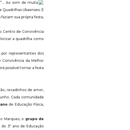
tar”… Ao som de muita
de Quadrilhas Ubaenses. É
faziam sua própria festa,
o Centro de Convivência
lorizar a quadrilha como
 por representantes dos
e Convivência da Melhor
á possível tornar a festa
alão, recadinhos de amor,
e junho. Cada comunidade
 ano
de Educação Física,
aújo Marques, o
grupo de
na do 3º ano de Educação