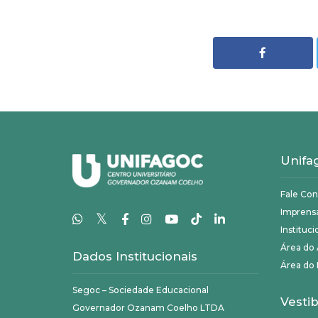
Unifa
Fale Co
Imprens
𝕏
Instituci
Área do
Dados Institucionais
Área do 
Segoc – Sociedade Educacional
Vestib
Governador Ozanam Coelho LTDA