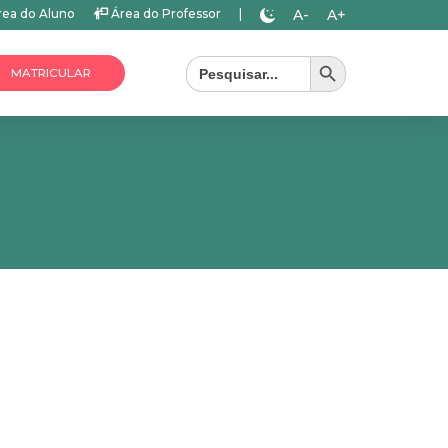
A-
A+
ea do Aluno
Área do Professor
|
Search Button
Search
for:
MATRICULAR