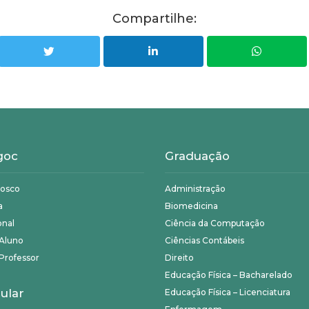
Compartilhe:
goc
Graduação
nosco
Administração
a
Biomedicina
onal
Ciência da Computação
 Aluno
Ciências Contábeis
Professor
Direito
Educação Física – Bacharelado
ular
Educação Física – Licenciatura