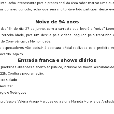
a Pinto, acha interessante para o profissional da área saber marcar uma qu
as do meu curículo, acho que será muito divertido participar deste e
Noiva de 94 anos
 das 18h do dia 27 de junho, com a carreata que levará a “noiva” Leo
 terceira idade, para um desfile pela cidade, seguido pelo trenzinho
de Convivência da Melhor Idade.
s espectadores vão assistir à abertura oficial realizada pelo prefeito 
Ricardo Dejaim.
Entrada franca e shows diários
uadrilhas Ubaenses é aberto ao público, inclusive os shows. As bandas de
as 22h. Confira a programação:
sto Colado
New Star
rgio e Rodrigues
professora Valéria Araújo Marques ou a aluna Marieta Moreira de Andrade