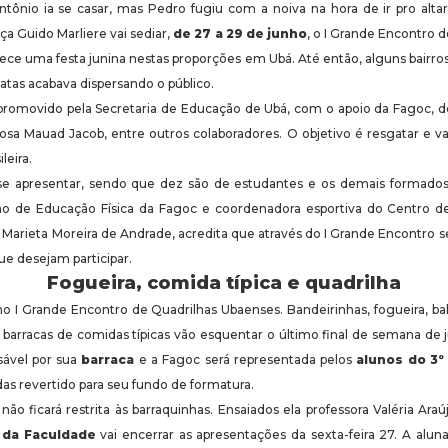
ntônio ia se casar, mas Pedro fugiu com a noiva na hora de ir pro al
a Guido Marliere vai sediar,
de 27 a 29 de junho
, o I Grande Encontro 
ece uma festa junina nestas proporções em Ubá. Até então, alguns bairros 
atas acabava dispersando o público.
promovido pela Secretaria de Educação de Ubá, com o apoio da Fagoc, d
sa Mauad Jacob, entre outros colaboradores. O objetivo é resgatar e va
leira.
se apresentar, sendo que dez são de estudantes e os demais formados
 ano de Educação Física da Fagoc e coordenadora esportiva do Centro d
arieta Moreira de Andrade, acredita que através do I Grande Encontro ser
ue desejam participar.
Fogueira, comida típica e quadrilha
 no I Grande Encontro de Quadrilhas Ubaenses. Bandeirinhas, fogueira, b
 barracas de comidas típicas vão esquentar o último final de semana d
sável por sua
barraca
e a Fagoc será representada pelos
alunos do 3º
das revertido para seu fundo de formatura.
não ficará restrita às barraquinhas. Ensaiados ela professora Valéria Ar
 da Faculdade
vai encerrar as apresentações da sexta-feira 27. A alu