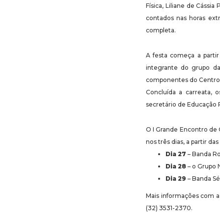
Física, Liliane de Cássi
contados nas horas extr
completa.
A festa começa a partir
integrante do grupo da
componentes do Centro 
Concluída a carreata, o
secretário de Educação 
O I Grande Encontro de Q
nos três dias, a partir d
Dia 27
– Banda Ro
Dia 28
– o Grupo 
Dia 29
– Banda Sé
Mais informações com a 
(32) 3531-2370.