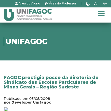
A-
A+
Área do Aluno
Área do Professor
|
Alter
UNIFAGOC
FAGOC prestigia posse da diretoria do
Sindicato das Escolas Particulares de
Minas Gerais – Região Sudeste
Publicado em 05/05/2008
por Developer Unifagoc