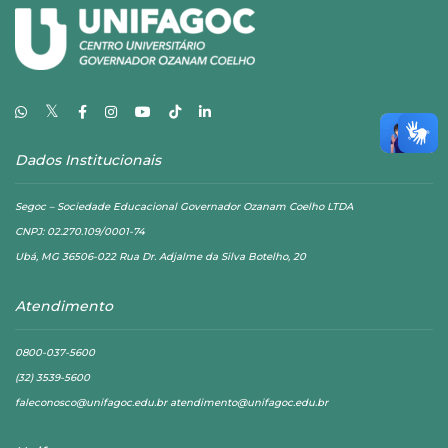
𝕏
Dados Institucionais
Segoc – Sociedade Educacional Governador Ozanam Coelho LTDA
CNPJ: 02.270.109/0001-74
Ubá, MG 36506-022 Rua Dr. Adjalme da Silva Botelho, 20
Atendimento
0800-037-5600
(32) 3539-5600
faleconosco@unifagoc.edu.br atendimento@unifagoc.edu.br