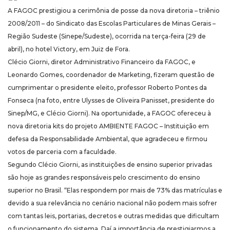
A FAGOC prestigiou a cerimônia de posse da nova diretoria – triênio
2008/2011 – do Sindicato das Escolas Particulares de Minas Gerais –
Região Sudeste (Sinepe/Sudeste), ocorrida na terça-feira (29 de
abril), no hotel Victory, em Juiz de Fora.
Clécio Giorni, diretor Administrativo Financeiro da FAGOC, e
Leonardo Gomes, coordenador de Marketing, fizeram questão de
cumprimentar o presidente eleito, professor Roberto Pontes da
Fonseca (na foto, entre Ulysses de Oliveira Panisset, presidente do
Sinep/MG, e Clécio Giorni). Na oportunidade, a FAGOC ofereceu à
nova diretoria kits do projeto AMBIENTE FAGOC – Instituição em
defesa da Responsabilidade Ambiental, que agradeceu e firmou
votos de parceria com a faculdade.
Segundo Clécio Giorni, as instituições de ensino superior privadas
são hoje as grandes responsáveis pelo crescimento do ensino
superior no Brasil. “Elas respondem por mais de 73% das matrículas e
devido a sua relevância no cenário nacional não podem mais sofrer
com tantas leis, portarias, decretos e outras medidas que dificultam
o funcionamento do sistema. Daí a importância de prestigiarmos a