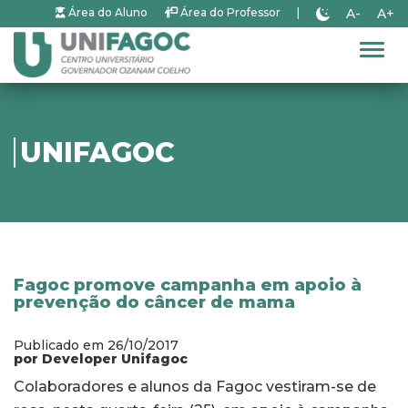
A-
A+
Área do Aluno
Área do Professor
|
Alter
UNIFAGOC
Fagoc promove campanha em apoio à
prevenção do câncer de mama
Publicado em 26/10/2017
por Developer Unifagoc
Colaboradores e alunos da Fagoc vestiram-se de