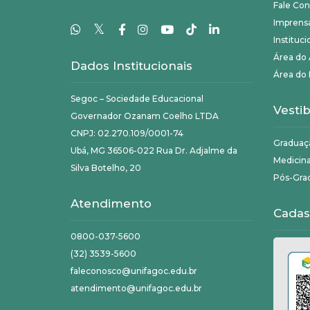
Fale Co
Imprens
𝕏
Instituci
Área do
Dados Institucionais
Área do 
Segoc – Sociedade Educacional
Vestib
Governador Ozanam Coelho LTDA
CNPJ: 02.270.109/0001-74
Graduaç
Ubá, MG 36506-022 Rua Dr. Adjalme da
Medicin
Silva Botelho, 20
Pós-Gra
Atendimento
Cadas
0800-037-5600
(32) 3539-5600
faleconosco@unifagoc.edu.br
atendimento@unifagoc.edu.br