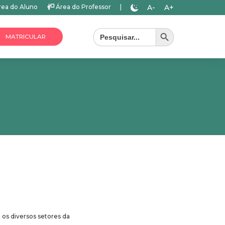
A-
A+
ea do Aluno
Área do Professor
|
Search Button
Search
for:
MATRICULAR
 os diversos setores da