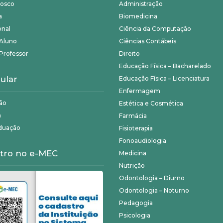
nosco
Administração
a
Biomedicina
onal
Ciência da Computação
 Aluno
Ciências Contábeis
Professor
Direito
Educação Física – Bacharelado
ular
Educação Física – Licenciatura
Enfermagem
ão
Estética e Cosmética
a
Farmácia
duação
Fisioterapia
Fonoaudiologia
tro no e-MEC
Medicina
Nutrição
Odontologia – Diurno
Odontologia – Noturno
Pedagogia
Psicologia