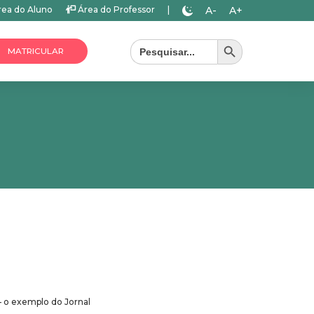
A-
A+
ea do Aluno
Área do Professor
|
Search Button
Search
for:
MATRICULAR
– o exemplo do Jornal