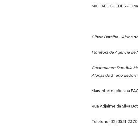
MICHAEL GUEDES – O pape
Cibele Batalha – Aluna d
Monitora da Agência de 
Colaboraram Danúbia Mot
Alunas do 3º ano de Jor
Mais informações na FA
Rua Adjalme da Silva Bot
Telefone (32) 3531-2370