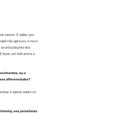
le nascer. É saber, por
cipal não aprovou o novo
 as articulações dos
É fazer um link entre a
tecimentos, ou o
ses diferenciadas?
retar e opinar sobre os
tória), aos jornalistas