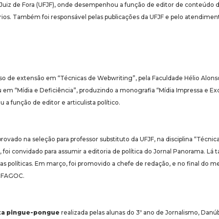
Juiz de Fora (UFJF), onde desempenhou a função de editor de conteúdo do 
rios. Também foi responsável pelas publicações da UFJF e pelo atendiment
rso de extensão em “Técnicas de Webwriting”, pela Faculdade Hélio Alonso
ou em “Mídia e Deficiência”, produzindo a monografia “Mídia Impressa e Excl
 função de editor e articulista político.
rovado na seleção para professor substituto da UFJF, na disciplina “Técn
 foi convidado para assumir a editoria de política do Jornal Panorama. Lá
as políticas. Em março, foi promovido a chefe de redação, e no final do
a FAGOC.
sta pingue-pongue
realizada pelas alunas do 3º ano de Jornalismo, Danú