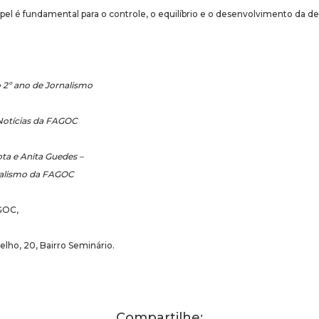
l é fundamental para o controle, o equilíbrio e o desenvolvimento da d
o 2º ano de Jornalismo
Notícias da FAGOC
a e Anita Guedes –
nalismo da FAGOC
GOC,
elho, 20, Bairro Seminário.
Compartilhe: