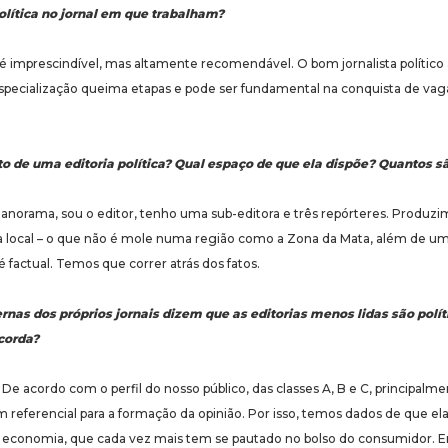
olítica no jornal em que trabalham?
imprescindível, mas altamente recomendável. O bom jornalista político
especialização queima etapas e pode ser fundamental na conquista de va
 de uma editoria política? Qual espaço de que ela dispõe? Quantos sã
orama, sou o editor, tenho uma sub-editora e três repórteres. Produzi
ica local – o que não é mole numa região como a Zona da Mata, além de u
 é factual. Temos que correr atrás dos fatos.
nas dos próprios jornais dizem que as editorias menos lidas são polí
corda?
 acordo com o perfil do nosso público, das classes A, B e C, principalme
 referencial para a formação da opinião. Por isso, temos dados de que elas
conomia, que cada vez mais tem se pautado no bolso do consumidor. E