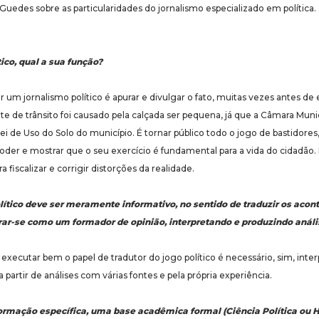
 Guedes sobre as particularidades do jornalismo especializado em política.
ico, qual a sua função?
m jornalismo político é apurar e divulgar o fato, muitas vezes antes de e
 de trânsito foi causado pela calçada ser pequena, já que a Câmara Muni
i de Uso do Solo do município. É tornar público todo o jogo de bastidores,
poder e mostrar que o seu exercício é fundamental para a vida do cidadão. 
ra fiscalizar e corrigir distorções da realidade.
olítico deve ser meramente informativo, no sentido de traduzir os acon
erar-se como um formador de opinião, interpretando e produzindo análi
ecutar bem o papel de tradutor do jogo político é necessário, sim, interp
 a partir de análises com várias fontes e pela própria experiência.
rmação específica, uma base acadêmica formal (Ciência Política ou His