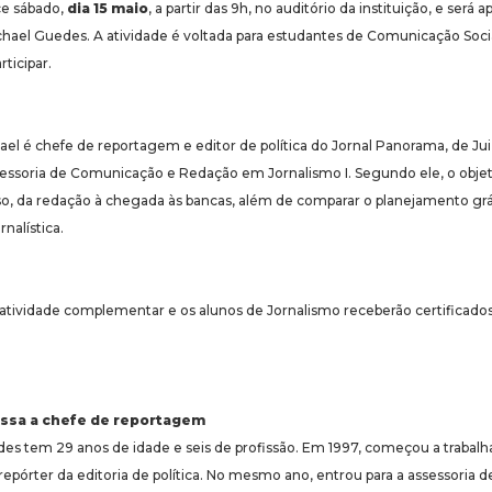
e sábado,
dia 15 maio
, a partir das 9h, no auditório da instituição, e será
Michael Guedes. A atividade é voltada para estudantes de Comunicação Soci
icipar.
el é chefe de reportagem e editor de política do Jornal Panorama, de Juiz
sessoria de Comunicação e Redação em Jornalismo I. Segundo ele, o obje
sso, da redação à chegada às bancas, além de comparar o planejamento gr
rnalística.
atividade complementar e os alunos de Jornalismo receberão certificados.
ssa a chefe de reportagem
des tem 29 anos de idade e seis de profissão. Em 1997, começou a trabalhar
epórter da editoria de política. No mesmo ano, entrou para a assessoria