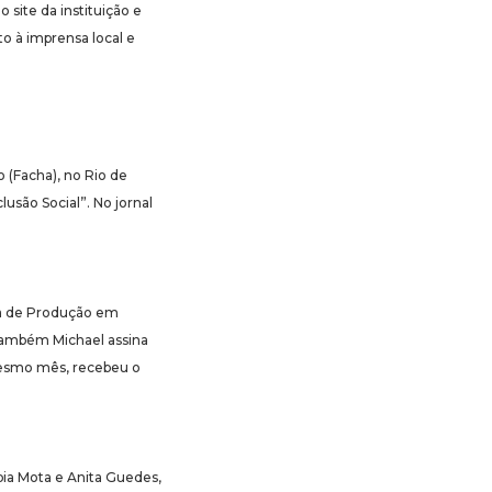
site da instituição e
o à imprensa local e
 (Facha), no Rio de
usão Social”. No jornal
ica de Produção em
 também Michael assina
 mesmo mês, recebeu o
bia Mota e Anita Guedes,