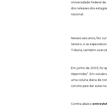
Universidade Federal de 
dos releases dos estagiá
nacional.
Nesses seis anos, fez cu
Janeiro, e se especializ
Tribuna, também exerceu a
Em junho de 2003, foi ap
Hipermídia”. Em outubro,
uma coluna diária de not
convite para dar aulas n
Confira abaixo
entrevi