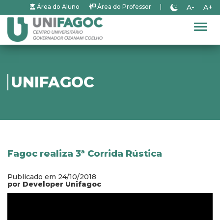
A-
A+
Área do Aluno
Área do Professor
|
Alter
UNIFAGOC
Fagoc realiza 3ª Corrida Rústica
Publicado em 24/10/2018
por Developer Unifagoc