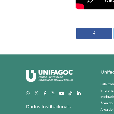
Unifa
Fale Co
Imprens
𝕏
Instituci
Área do
Dados Institucionais
Área do 