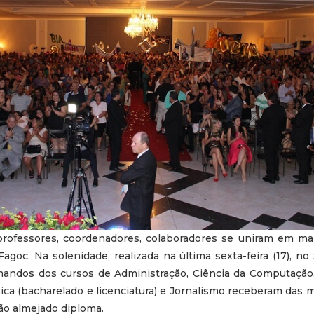
 professores, coordenadores, colaboradores se uniram em m
agoc. Na solenidade, realizada na última sexta-feira (17), n
andos dos cursos de Administração, Ciência da Computação,
sica (bacharelado e licenciatura) e Jornalismo receberam das m
ão almejado diploma.