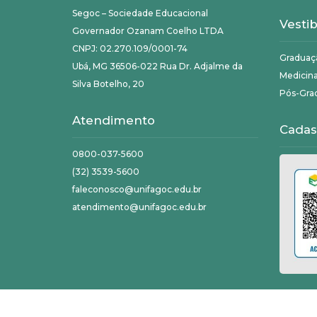
Segoc – Sociedade Educacional
Vestib
Governador Ozanam Coelho LTDA
CNPJ: 02.270.109/0001-74
Graduaç
Ubá, MG 36506-022 Rua Dr. Adjalme da
Medicin
Silva Botelho, 20
Pós-Gra
Atendimento
Cadas
0800-037-5600
(32) 3539-5600
faleconosco@unifagoc.edu.br
atendimento@unifagoc.edu.br