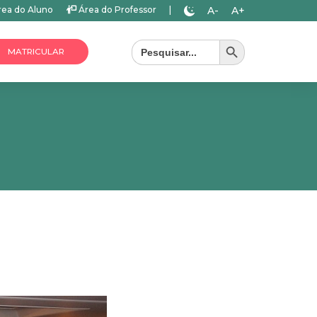
A-
A+
ea do Aluno
Área do Professor
|
Search Button
Search
for:
MATRICULAR