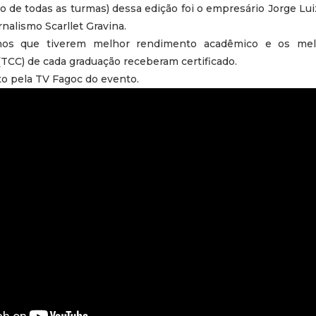
o de todas as turmas) dessa edição foi o empresário Jorge Lui
nalismo Scarllet Gravina.
unos que tiverem melhor rendimento acadêmico e os mel
(TCC) de cada graduação receberam certificado.
ito pela TV Fagoc do evento.