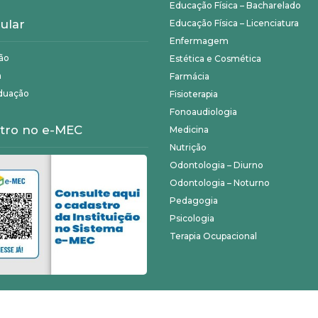
Educação Física – Bacharelado
ular
Educação Física – Licenciatura
Enfermagem
ão
Estética e Cosmética
a
Farmácia
duação
Fisioterapia
Fonoaudiologia
tro no e-MEC
Medicina
Nutrição
Odontologia – Diurno
Odontologia – Noturno
Pedagogia
Psicologia
Terapia Ocupacional