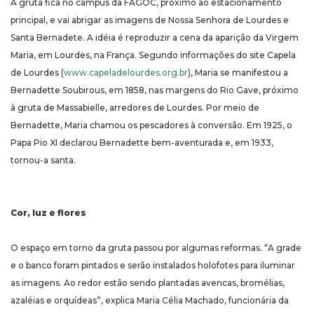
A gruta fica no campus da FAGOC, próximo ao estacionamento
principal, e vai abrigar as imagens de Nossa Senhora de Lourdes e
Santa Bernadete. A idéia é reproduzir a cena da aparição da Virgem
Maria, em Lourdes, na França. Segundo informações do site Capela
de Lourdes (
www.capeladelourdes.org.br
), Maria se manifestou a
Bernadette Soubirous, em 1858, nas margens do Rio Gave, próximo
à gruta de Massabielle, arredores de Lourdes. Por meio de
Bernadette, Maria chamou os pescadores à conversão. Em 1925, o
Papa Pio XI declarou Bernadette bem-aventurada e, em 1933,
tornou-a santa.
Cor, luz e flores
O espaço em torno da gruta passou por algumas reformas. “A grade
e o banco foram pintados e serão instalados holofotes para iluminar
as imagens. Ao redor estão sendo plantadas avencas, bromélias,
azaléias e orquídeas”, explica Maria Célia Machado, funcionária da