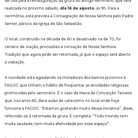
de Ubá para a reinauguração da gruta do antigo seminário, que será
realizada no próximo sábado,
dia 16 de agosto
, às 9h. Para a
cerimônia, está prevista a Consagração de Nossa Senhora pelo Padre
Semer, pároco da Igreja de São Sebastião.
O local, construído na década de 60 e desativado na de 70, foi
cenário de oração, procissões e coroação de Nossa Senhora.
Tradição que agora pode ser retomada, já que o espaço será aberto
à visitação.
A novidade está agradando os moradores dos bairros próximos à
FAGOC que tinham o hábito de freqüentar as atividades religiosas
promovidas pelo seminário. É o caso de Maria da Conceição Teixeira
que, nos anos 60, dava aulas de catecismo no local onde hoje
funciona a FAGOC. “Estamos gostando muito dessa iniciativa”, disse,
referindo-se à retomada da gruta. E completa: “Todo mundo tem
muita saudade, tem muita afetividade por esse espaço”.