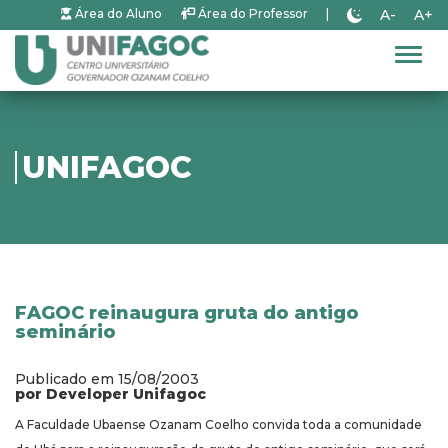
A-
A+
Área do Aluno
Área do Professor
|
Alter
UNIFAGOC
FAGOC reinaugura gruta do antigo
seminário
Publicado em 15/08/2003
por Developer Unifagoc
A Faculdade Ubaense Ozanam Coelho convida toda a comunidade