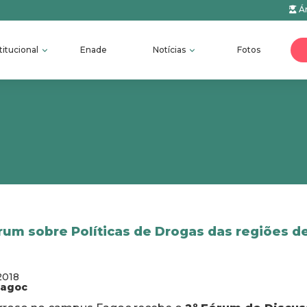
Ár
titucional
Enade
Notícias
Fotos
rum sobre Políticas de Drogas das regiões d
2018
fagoc