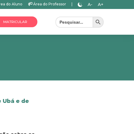
A-
A+
ea do Aluno
Área do Professor
|
Search Button
Search
for:
MATRICULAR
e Ubá e de