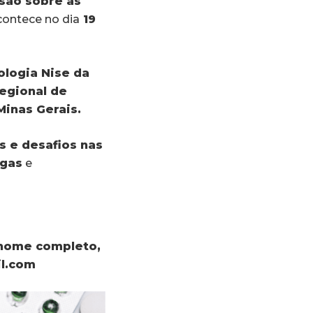
são sobre as
contece no dia
19
ologia Nise da
egional de
Minas Gerais.
s e desafios nas
ogas
e
nome completo,
l.com