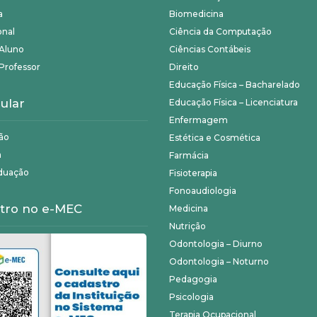
a
Biomedicina
onal
Ciência da Computação
 Aluno
Ciências Contábeis
Professor
Direito
Educação Física – Bacharelado
ular
Educação Física – Licenciatura
Enfermagem
ão
Estética e Cosmética
a
Farmácia
duação
Fisioterapia
Fonoaudiologia
tro no e-MEC
Medicina
Nutrição
Odontologia – Diurno
Odontologia – Noturno
Pedagogia
Psicologia
Terapia Ocupacional