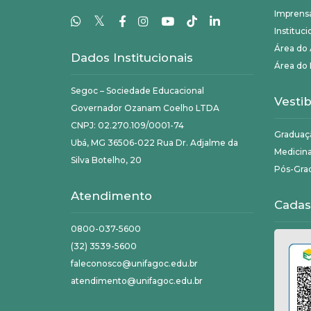
Imprens
𝕏
Instituci
Área do
Dados Institucionais
Área do 
Segoc – Sociedade Educacional
Vestib
Governador Ozanam Coelho LTDA
CNPJ: 02.270.109/0001-74
Graduaç
Ubá, MG 36506-022 Rua Dr. Adjalme da
Medicin
Silva Botelho, 20
Pós-Gra
Atendimento
Cadas
0800-037-5600
(32) 3539-5600
faleconosco@unifagoc.edu.br
atendimento@unifagoc.edu.br