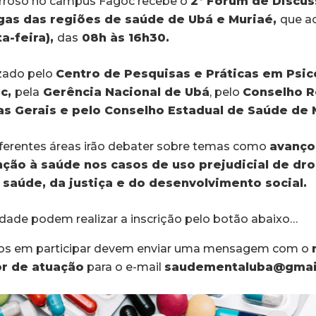
arroso no campus Fagoc recebe o
2º
Fórum de Discus
ogas das regiões de saúde de Ubá e Muriaé,
que a
a-feira),
das
08h às 16h30.
zado pelo
Centro de Pesquisas e Práticas em Psic
oc,
pela
Gerência Nacional de Ubá
, pelo
Conselho R
as Gerais e pelo Conselho Estadual de Saúde de 
diferentes áreas irão debater sobre temas como
avanço
nção à saúde nos casos de uso prejudicial de dr
 saúde, da justiça e do desenvolvimento social.
ldade podem realizar a inscrição pelo botão abaixo…
dos em participar devem enviar uma mensagem com o
or de atuação
para o e-mail
saudementaluba@gmai