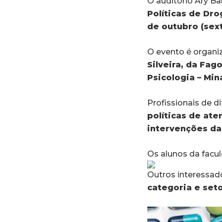
O auditório Ary B
Políticas de Dr
de outubro (sext
O evento é organi
Silveira, da Fag
Psicologia – Min
Profissionais de 
políticas de ate
intervenções da
Os alunos da facu
Outros interessa
categoria e set