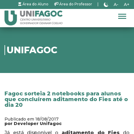
A-
A+
Área do Aluno
Área do Professor
|
Alter
UNIFAGOC
Fagoc sorteia 2 notebooks para alunos
que concluírem aditamento do Fies até o
dia 20
Publicado em 18/08/2017
por Developer Unifagoc
Já está disponível o
aditamento do Fies
do