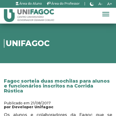
A-
A+
Área do Aluno
Área do Professor
|
Alter
UNIFAGOC
Fagoc sorteia duas mochilas para alunos
e funcionários inscritos na Corrida
Rústica
Publicado em 21/08/2017
por Developer Unifagoc
Os alunos e colaboradores da Fagoc que se