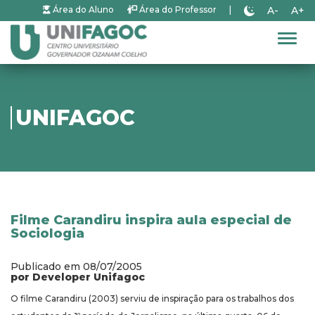
A-
A+
Área do Aluno
Área do Professor
|
Alter
UNIFAGOC
Filme Carandiru inspira aula especial de
Sociologia
Publicado em 08/07/2005
por Developer Unifagoc
O filme Carandiru (2003) serviu de inspiração para os trabalhos dos