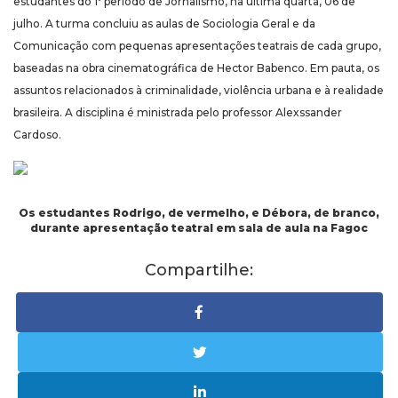
estudantes do 1º período de Jornalismo, na última quarta, 06 de
julho. A turma concluiu as aulas de Sociologia Geral e da
Comunicação com pequenas apresentações teatrais de cada grupo,
baseadas na obra cinematográfica de Hector Babenco. Em pauta, os
assuntos relacionados à criminalidade, violência urbana e à realidade
brasileira. A disciplina é ministrada pelo professor Alexssander
Cardoso.
Os estudantes Rodrigo, de vermelho, e Débora, de branco,
durante apresentação teatral em sala de aula na Fagoc
Compartilhe: