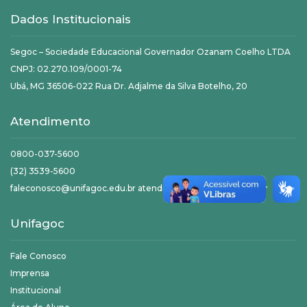
Dados Institucionais
Segoc – Sociedade Educacional Governador Ozanam Coelho LTDA
CNPJ: 02.270.109/0001-74
Ubá, MG 36506-022 Rua Dr. Adjalme da Silva Botelho, 20
Atendimento
0800-037-5600
(32) 3539-5600
faleconosco@unifagoc.edu.br atendimento@unifagoc.edu.br
Unifagoc
Fale Conosco
Imprensa
Institucional