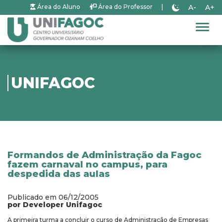
A-
A+
Área do Aluno
Área do Professor
|
Alter
UNIFAGOC
Formandos de Administração da Fagoc
fazem carnaval no campus, para
despedida das aulas
Publicado em 06/12/2005
por Developer Unifagoc
A primeira turma a concluir o curso de Administração de Empresas