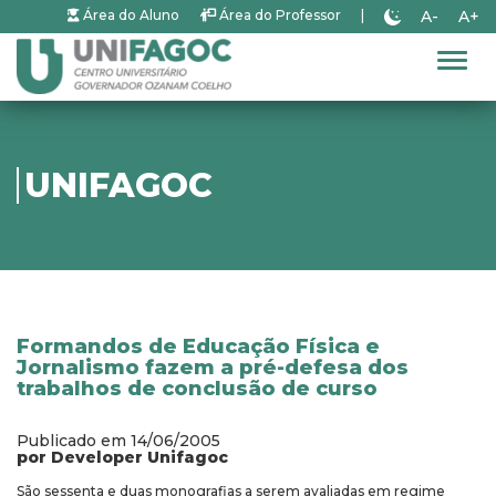
A-
A+
Área do Aluno
Área do Professor
|
Alter
UNIFAGOC
Formandos de Educação Física e
Jornalismo fazem a pré-defesa dos
trabalhos de conclusão de curso
Publicado em 14/06/2005
por Developer Unifagoc
São sessenta e duas monografias a serem avaliadas em regime