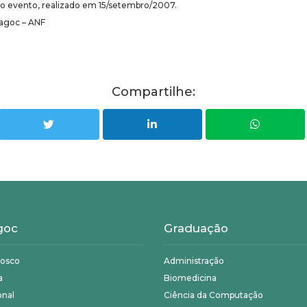
o evento, realizado em 15/setembro/2007.
Fagoc – ANF
Compartilhe:
goc
Graduação
nosco
Administração
a
Biomedicina
onal
Ciência da Computação