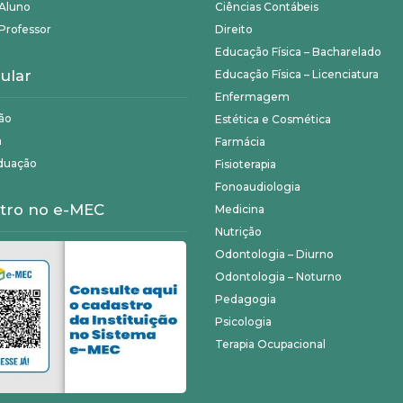
 Aluno
Ciências Contábeis
Professor
Direito
Educação Física – Bacharelado
ular
Educação Física – Licenciatura
Enfermagem
ão
Estética e Cosmética
a
Farmácia
duação
Fisioterapia
Fonoaudiologia
tro no e-MEC
Medicina
Nutrição
Odontologia – Diurno
Odontologia – Noturno
Pedagogia
Psicologia
Terapia Ocupacional