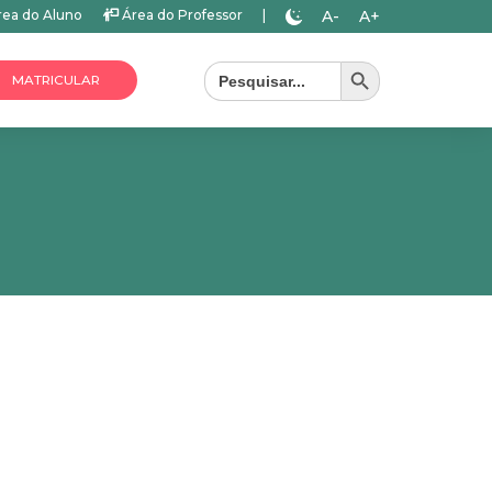
A-
A+
ea do Aluno
Área do Professor
|
Search Button
Search
for:
MATRICULAR