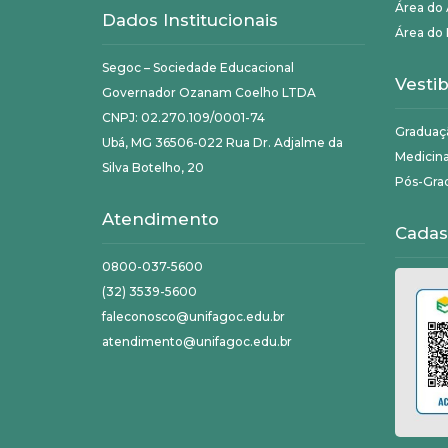
Área do
Dados Institucionais
Área do 
Segoc – Sociedade Educacional
Vestib
Governador Ozanam Coelho LTDA
CNPJ: 02.270.109/0001-74
Graduaç
Ubá, MG 36506-022 Rua Dr. Adjalme da
Medicin
Silva Botelho, 20
Pós-Gra
Atendimento
Cadas
0800-037-5600
(32) 3539-5600
faleconosco@unifagoc.edu.br
atendimento@unifagoc.edu.br