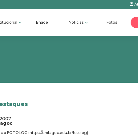
Ár
titucional
Enade
Notícias
Fotos
destaques
/2007
fagoc
oc o FOTOLOG (https://unifagoc.edu.br/fotolog)