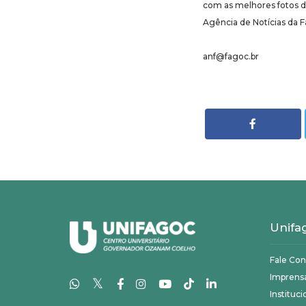
com as melhores fotos d
Agência de Notícias da 
anf@fagoc.br
Unifa
Fale Co
Imprens
𝕏
Instituci