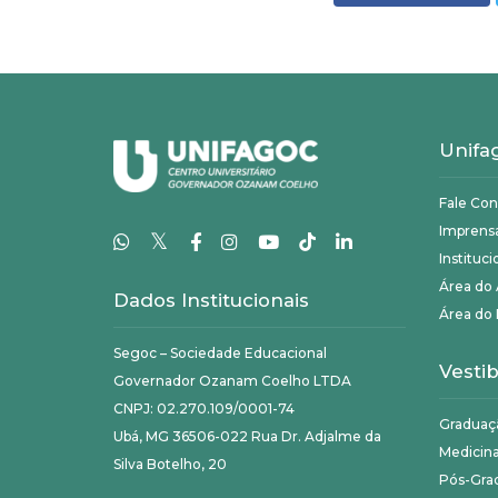
Unifa
Fale Co
Imprens
𝕏
Instituci
Área do
Dados Institucionais
Área do 
Segoc – Sociedade Educacional
Vestib
Governador Ozanam Coelho LTDA
CNPJ: 02.270.109/0001-74
Graduaç
Ubá, MG 36506-022 Rua Dr. Adjalme da
Medicin
Silva Botelho, 20
Pós-Gra