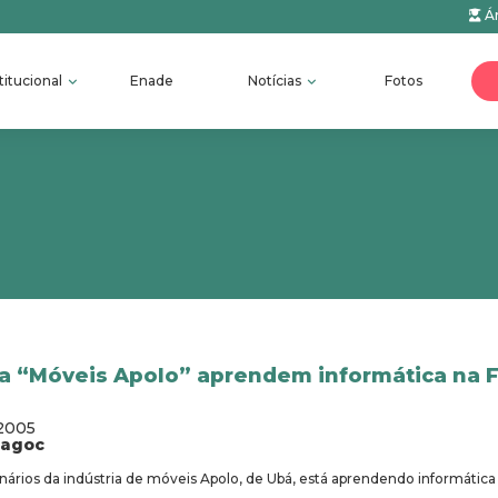
Ár
titucional
Enade
Notícias
Fotos
da “Móveis Apolo” aprendem informática na 
/2005
fagoc
rios da indústria de móveis Apolo, de Ubá, está aprendendo informática 