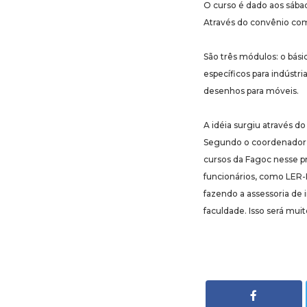
O curso é dado aos sábad
Através do convênio com
São três módulos: o básic
específicos para indústr
desenhos para móveis.
A idéia surgiu através d
Segundo o coordenador d
cursos da Fagoc nesse p
funcionários, como LER-
fazendo a assessoria de 
faculdade. Isso será mui