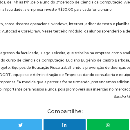
os, de 14h às 17h, pelo aluno do 3º período de Ciência da Computação, A
 a faculdade, a empresa investe R$30,00 para cada funcionário.
o, sobre sistema operacional windows, internet, editor de texto e planilha
ia: Autocad e CorelDraw. Nesse terceiro módulo, os alunos aprenderão a d
o egresso da faculdade, Tiago Teixeira, que trabalha na empresa como anal
o curso de Ciência da Computação, Luciano Eugênio de Castro Barbosa, a 
rojeto. Equipes de Educação Física trabalhando a prevenção de doenças o
DORT, equipes de Administração de Empresas dando consultoria e equip
imprensa. “A medida que a parceria for se firmando, pretendemos adicion
to importante para nossos alunos, pois promoverá sua inserção no mercado
Sandra M
Compartilhe: