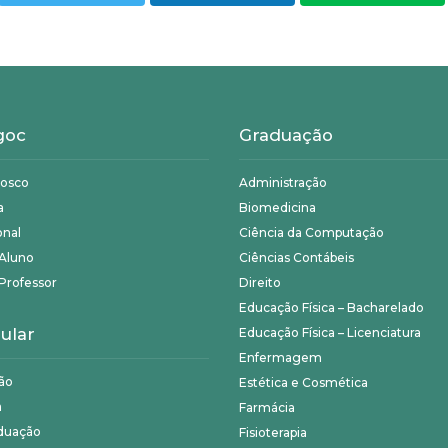
goc
Graduação
nosco
Administração
a
Biomedicina
onal
Ciência da Computação
 Aluno
Ciências Contábeis
Professor
Direito
Educação Física – Bacharelado
ular
Educação Física – Licenciatura
Enfermagem
ão
Estética e Cosmética
a
Farmácia
duação
Fisioterapia