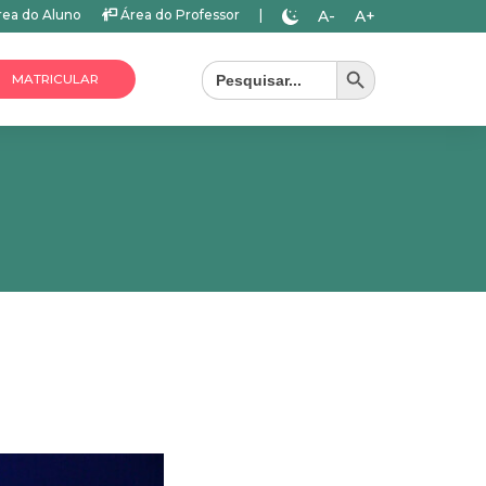
A-
A+
ea do Aluno
Área do Professor
|
Search Button
Search
for:
MATRICULAR