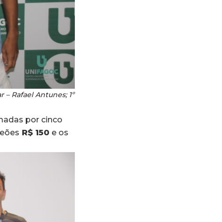
 – Rafael Antunes; 1º
madas por cinco
peões
R$ 150
e os