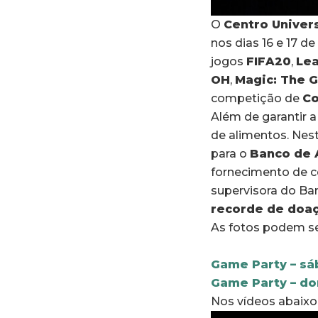
O
Centro Univer
nos dias 16 e 17 d
jogos
FIFA20
,
Le
OH
,
Magic: The 
competição de
Co
Além de garantir a
de alimentos. Nes
para o
Banco de 
fornecimento de ce
supervisora do Ba
recorde de doaç
As fotos podem ser
Game Party – s
Game Party – d
Nos vídeos abaixo