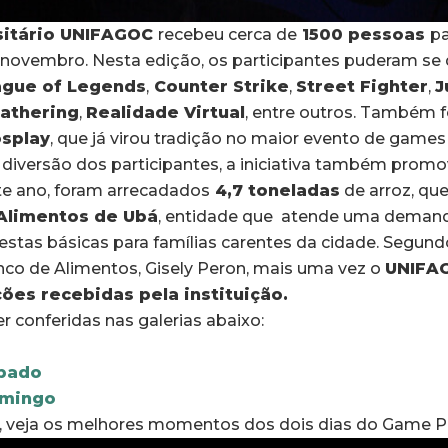
sitário UNIFAGOC
recebeu cerca de
1500 pessoas
pa
e novembro. Nesta edição, os participantes puderam se 
ague of Legends
,
Counter Strike
,
Street Fighter
,
J
Gathering
,
Realidade Virtual
, entre outros. Também fo
splay
, que já virou tradição no maior evento de games
 diversão dos participantes, a iniciativa também prom
te ano, foram arrecadados
4,7 toneladas
de arroz, qu
Alimentos de Ubá
, entidade que atende uma demand
stas básicas para famílias carentes da cidade. Segundo
nco de Alimentos, Gisely Peron, mais uma vez o
UNIFA
ões recebidas pela instituição.
 conferidas nas galerias abaixo:
ábado
omingo
, veja os melhores momentos dos dois dias do Game P