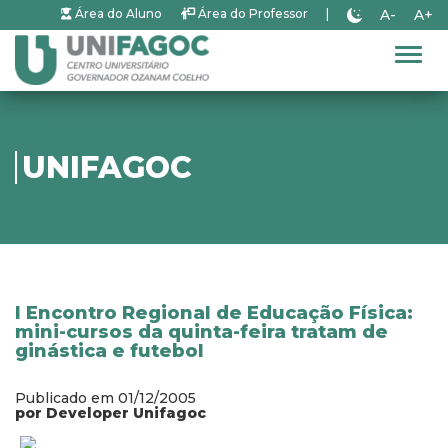
A-
A+
Área do Aluno
Área do Professor
|
Alter
UNIFAGOC
I Encontro Regional de Educação Física:
mini-cursos da quinta-feira tratam de
ginástica e futebol
Publicado em 01/12/2005
por Developer Unifagoc