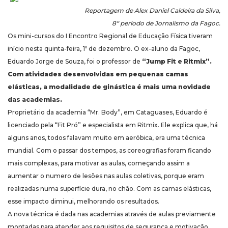
Reportagem de Alex Daniel Caldeira da Silva,
8º período de Jornalismo da Fagoc.
Os mini-cursos do I Encontro Regional de Educação Física tiveram
início nesta quinta-feira, 1º de dezembro. O ex-aluno da Fagoc,
Eduardo Jorge de Souza, foi o professor de
“Jump Fit e Ritmix”.
Com atividades desenvolvidas em pequenas camas
elásticas, a modalidade de ginástica é mais uma novidade
das academias.
Proprietário da academia “Mr. Body”, em Cataguases, Eduardo é
licenciado pela “Fit Pró” e especialista em Ritmix. Ele explica que, há
alguns anos, todos falavam muito em aeróbica, era uma técnica
mundial. Com o passar dos tempos, as coreografias foram ficando
mais complexas, para motivar as aulas, começando assim a
aumentar o numero de lesões nas aulas coletivas, porque eram
realizadas numa superfície dura, no chão. Com as camas elásticas,
esse impacto diminui, melhorando os resultados.
A nova técnica é dada nas academias através de aulas previamente
montadas para atender aos requisitos de segurança e motivação.