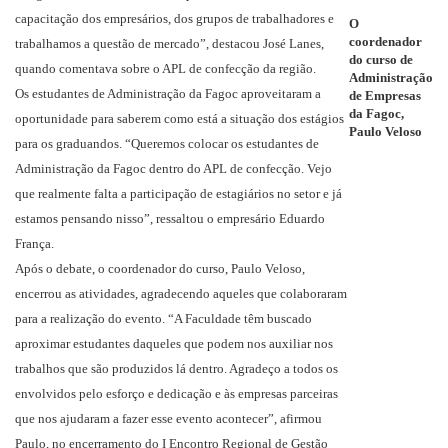
capacitação dos empresários, dos grupos de trabalhadores e
O
coordenador
trabalhamos a questão de mercado”, destacou José Lanes,
do curso de
quando comentava sobre o APL de confecção da região.
Administração
Os estudantes de Administração da Fagoc aproveitaram a
de Empresas
da Fagoc,
oportunidade para saberem como está a situação dos estágios
Paulo Veloso
para os graduandos. “Queremos colocar os estudantes de
Administração da Fagoc dentro do APL de confecção. Vejo
que realmente falta a participação de estagiários no setor e já
estamos pensando nisso”, ressaltou o empresário Eduardo
França.
Após o debate, o coordenador do curso, Paulo Veloso,
encerrou as atividades, agradecendo aqueles que colaboraram
para a realização do evento. “A Faculdade têm buscado
aproximar estudantes daqueles que podem nos auxiliar nos
trabalhos que são produzidos lá dentro. Agradeço a todos os
envolvidos pelo esforço e dedicação e às empresas parceiras
que nos ajudaram a fazer esse evento acontecer”, afirmou
Paulo, no encerramento do I Encontro Regional de Gestão