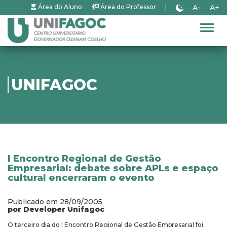
A-
A+
Área do Aluno
Área do Professor
|
Alter
UNIFAGOC
I Encontro Regional de Gestão
Empresarial: debate sobre APLs e espaço
cultural encerraram o evento
Publicado em 28/09/2005
por Developer Unifagoc
O terceiro dia do I Encontro Regional de Gestão Empresarial foi