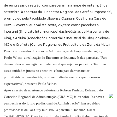
de empresas da região, compareceram, na noite de ontem, 21 de
setembro, à abertura do I Encontro Regional de Gestão Empresarial,
promovido pela Faculdade Ubaense Ozanam Coelho, na Casa do
Braz. O evento, que vai até sexta, 23, tem como parceiros o
Intersind (Sindicato Intermunicipal das Indústrias de Marcenaria de
Ubá), a Aciubá (Associação Comercial e Industrial de Ubá), o Sebrae-
MG e o Crefruta (Centro Regional de Fruticultura da Zona da Mata).
Para o coordenador do curso de Administração de Empresas da Fagoc,
Paulo Veloso, a realização do Encontro se deu através das parcerias. “Para
desenvolver nossa região é fundamental que sejamos parceiros. Ter todas
essas entidades juntas no encontro, é bom para darmos maior
produtividade. Sem dúvida, o primeiro dia de evento superou nossas
expectativas”, destacou Paulo Veloso.
Após a sessão de abertura, o palestrante Robson Paniago, Delegado do
Conselho Regional de Administração (CRA-MG) falou sobre “as novas
perspectivas do futuro profissional de Administração”. Em seguida o
professor José da Paz Cury ministrou a palestra “TrabalhADOR x
TraBALHEGRIA”. Cury é consultor da Fundação João Pinheiro na área de