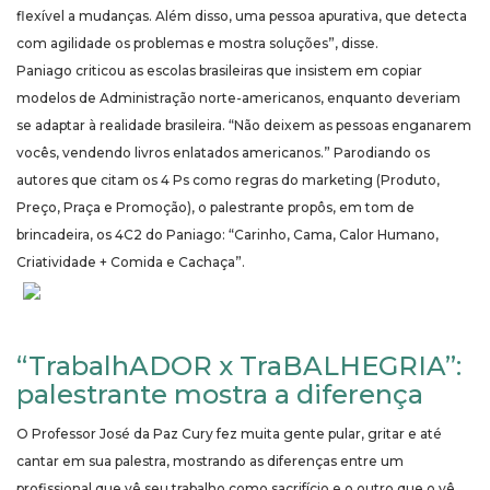
flexível a mudanças. Além disso, uma pessoa apurativa, que detecta
com agilidade os problemas e mostra soluções”, disse.
Paniago criticou as escolas brasileiras que insistem em copiar
modelos de Administração norte-americanos, enquanto deveriam
se adaptar à realidade brasileira. “Não deixem as pessoas enganarem
vocês, vendendo livros enlatados americanos.” Parodiando os
autores que citam os 4 Ps como regras do marketing (Produto,
Preço, Praça e Promoção), o palestrante propôs, em tom de
brincadeira, os 4C2 do Paniago: “Carinho, Cama, Calor Humano,
Criatividade + Comida e Cachaça”.
“TrabalhADOR x TraBALHEGRIA”:
palestrante mostra a diferença
O Professor José da Paz Cury fez muita gente pular, gritar e até
cantar em sua palestra, mostrando as diferenças entre um
profissional que vê seu trabalho como sacrifício e o outro que o vê