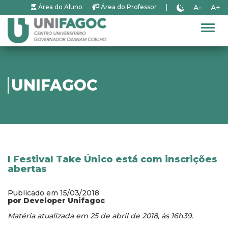
A-
A+
Área do Aluno
Área do Professor
|
Alter
UNIFAGOC
I Festival Take Único está com inscrições
abertas
Publicado em 15/03/2018
por Developer Unifagoc
Matéria atualizada em 25 de abril de 2018, às 16h39.