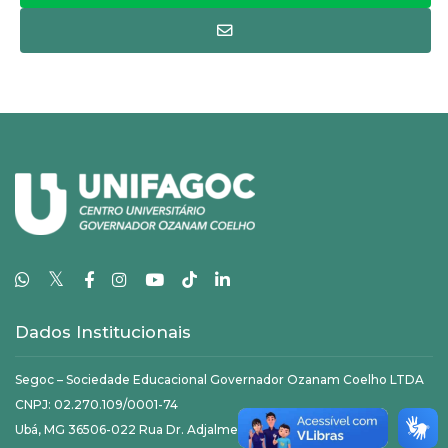
𝕏
Dados Institucionais
Segoc – Sociedade Educacional Governador Ozanam Coelho LTDA
CNPJ: 02.270.109/0001-74
Ubá, MG 36506-022 Rua Dr. Adjalme da Silva Botelho, 20