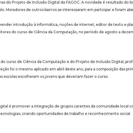
rmas do Projeto de Inclusão Digital da FAGOC. A novidade é resultado d
o. Moradores de outros bairros se interessaram em participar e foram abe
ender introdução à informática, noções de internet, editor de texto e plan
nitores do curso de Ciência da Computação, no período de agosto a deze
o curso de Ciência da Computação e do Projeto de Inclusão Digital, profe
eleção foi o mesmo aplicado em abril deste ano, para a composição das pri
das escolas escolheram os jovens que deveriam fazer o curso.
Digital é promover a integração de grupos carentes da comunidade local
tecnologias, criando oportunidades de trabalho e reconhecimento social.