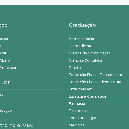
goc
Graduação
nosco
Administração
a
Biomedicina
onal
Ciência da Computação
 Aluno
Ciências Contábeis
Professor
Direito
Educação Física – Bacharelado
ular
Educação Física – Licenciatura
Enfermagem
ão
Estética e Cosmética
a
Farmácia
duação
Fisioterapia
Fonoaudiologia
tro no e-MEC
Medicina