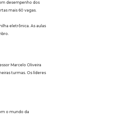
o bom desempenho dos
rtas mais 60 vagas.
ilha eletrônica. As aulas
mbro.
ssor Marcelo Oliveira
meiras turmas. Os líderes
 com o mundo da