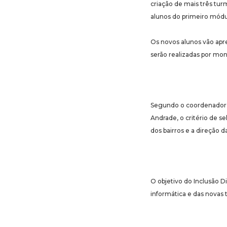
criação de mais três tu
alunos do primeiro módul
Os novos alunos vão apre
serão realizadas por mo
Segundo o coordenador d
Andrade, o critério de s
dos bairros e a direção 
O objetivo do Inclusão 
informática e das novas 