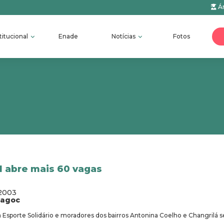
Ár
titucional
Enade
Notícias
Fotos
al abre mais 60 vagas
/2003
fagoc
 Esporte Solidário e moradores dos bairros Antonina Coelho e Changrilá 