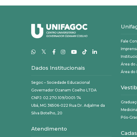
Unifa
Fale Co
Imprens
𝕏
Instituci
Área do
Dados Institucionais
Área do 
Segoc – Sociedade Educacional
Vestib
Governador Ozanam Coelho LTDA
CNPJ: 02.270.109/0001-74
Graduaç
Ubá, MG 36506-022 Rua Dr. Adjalme da
Medicin
Silva Botelho, 20
Pós-Gra
Atendimento
Cadas