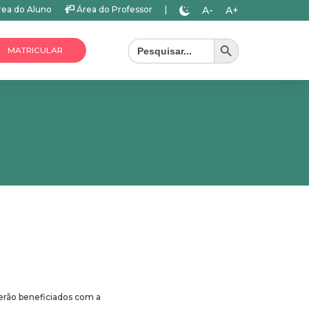
A-
A+
ea do Aluno
Área do Professor
|
Search Button
Search
for:
MATRICULAR
serão beneficiados com a