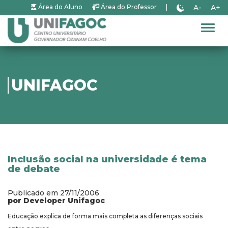
A-
A+
Área do Aluno
Área do Professor
|
Alter
UNIFAGOC
Inclusão social na universidade é tema
de debate
Publicado em 27/11/2006
por Developer Unifagoc
Educação explica de forma mais completa as diferenças sociais