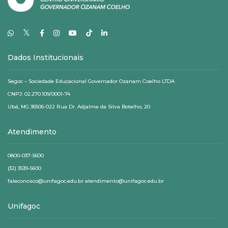
𝕏
Dados Institucionais
Segoc – Sociedade Educacional Governador Ozanam Coelho LTDA
CNPJ: 02.270.109/0001-74
Ubá, MG 36506-022 Rua Dr. Adjalme da Silva Botelho, 20
Atendimento
0800-037-5600
(32) 3539-5600
faleconosco@unifagoc.edu.br atendimento@unifagoc.edu.br
Unifagoc