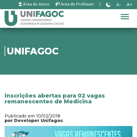
A-
A+
Área do Aluno
Área do Professor
|
Alter
UNIFAGOC
Inscrições abertas para 02 vagas
remanescentes de Medicina
Publicado em 10/02/2018
por Developer Unifagoc